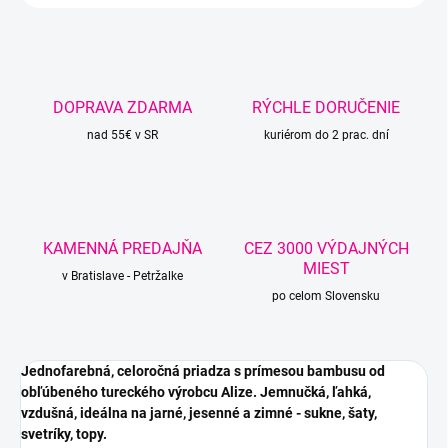
DOPRAVA ZDARMA
RÝCHLE DORUČENIE
nad 55€ v SR
kuriérom do 2 prac. dní
KAMENNÁ PREDAJŇA
CEZ 3000 VÝDAJNÝCH
MIEST
v Bratislave - Petržalke
po celom Slovensku
Jednofarebná, celoročná priadza s prímesou bambusu od
obľúbeného tureckého výrobcu Alize. Jemnučká, ľahká,
vzdušná, ideálna na jarné, jesenné a zimné - sukne, šaty,
svetríky, topy.