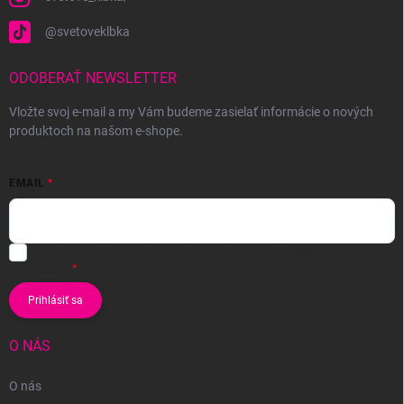
@svetoveklbka
ODOBERAŤ NEWSLETTER
Vložte svoj e-mail a my Vám budeme zasielať informácie o nových
produktoch na našom e-shope.
EMAIL
Vložením e-mailu súhlasíte s
podmienkami ochrany osobných
údajov
Prihlásiť sa
O NÁS
O nás