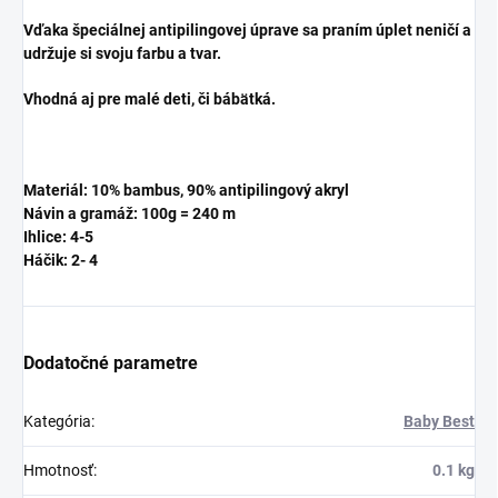
Vďaka špeciálnej antipilingovej úprave sa praním úplet neničí a
udržuje si svoju farbu a tvar.
Vhodná aj pre malé deti, či bábätká.
Materiál: 10% bambus, 90% antipilingový akryl
Návin a gramáž: 100g = 240 m
Ihlice: 4-5
Háčik: 2- 4
Dodatočné parametre
Kategória
:
Baby Best
Hmotnosť
:
0.1 kg