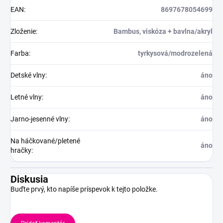
EAN
:
8697678054699
Zloženie
:
Bambus, viskóza + bavlna/akryl
Farba
:
tyrkysová/modrozelená
Detské vlny
:
áno
Letné vlny
:
áno
Jarno-jesenné vlny
:
áno
Na háčkované/pletené
áno
hračky
:
Diskusia
Buďte prvý, kto napíše príspevok k tejto položke.