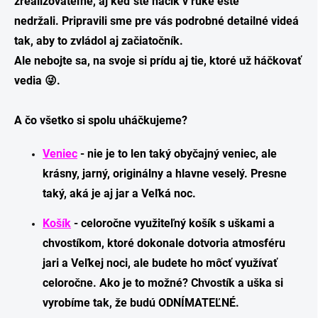
zrealizovateľné, aj keď ste háčik v ruke ešte
nedržali. Pripravili sme pre vás podrobné detailné videá
tak, aby to zvládol aj začiatočník.
Ale nebojte sa, na svoje si prídu aj tie, ktoré už háčkovať
vedia 😜.
A čo všetko si spolu uháčkujeme?
Veniec
- nie je to len taký obyčajný veniec, ale
krásny, jarný, originálny a hlavne veselý. Presne
taký, aká je aj jar a Veľká noc.
Košík
- celoročne využiteľný košík s uškami a
chvostíkom, ktoré dokonale dotvoria atmosféru
jari a Veľkej noci, ale budete ho môcť využívať
celoročne. Ako je to možné? Chvostík a uška si
vyrobíme tak, že budú ODNÍMATEĽNÉ.