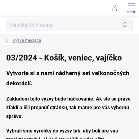
Prejsť
na
obsah
Hľadať
Výzva mesiaca
03/2024 - Košík, veniec, vajíčko
Vytvorte si s nami nádherný set veľkonočných
dekorácií.
Základom tejto výzvy bude háčkovanie.
Ak ste sa práve
zľakli a išli prepnúť stránku, tak máme pre vás výbornú
správu.
Vybrali sme výrobky do výzvy tak, aby boli pre vás