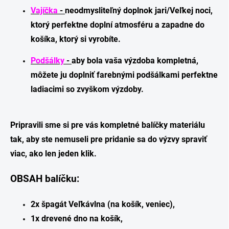
Vajíčka
-
neodmysliteľný doplnok jari/Veľkej noci,
ktorý perfektne doplní atmosféru a zapadne do
košíka, ktorý si vyrobíte.
Podšálky
-
aby bola vaša výzdoba kompletná,
môžete ju doplniť farebnými podšálkami perfektne
ladiacimi so zvyškom výzdoby.
Pripravili sme si pre vás kompletné balíčky materiálu
tak, aby ste nemuseli pre pridanie sa do výzvy spraviť
viac, ako len jeden klik.
OBSAH balíčku:
2x špagát Veľkávlna (na košík, veniec),
1x drevené dno na košík,