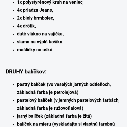
1x polystyrénový kruh na veniec,
4x priadza Jeans,
2x biely brmbolec,
4x drôtik,
duté vlákno na vajíčka,
slama na výplň košíka,
mašličky na ušká.
DRUHY balíčkov:
pestrý balíček (vo veselých jarných odtieňoch,
základná farba je petrolejová)
pastelový balíček (v jemných pastelových farbách,
základná farba je ružovofialová)
jarný balíček (základná farba je žltá)
balíček na mieru (vyskladajte si vlastnú farebnú