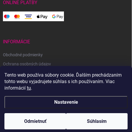
ONLINE PLATBY
INFORMÁCIE
Obchodné podmienky
Ochrana osobných údajov
Reklamačný poriadok
Tento web používa súbory cookie. Ďalším prechádzaním
tohto webu vyjadrujete súhlas s ich používaním. Viac
Odstúpenie od zmluvy
informácií
tu
.
Nastavenie
Copyright 2026
Svetoveklbka.sk
. Všetky práva vyhradené.
Odmietnuť
Súhlasím
Vytvoril Shoptet