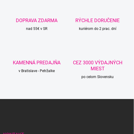
DOPRAVA ZDARMA
RÝCHLE DORUČENIE
nad 55€ v SR
kuriérom do 2 prac. dní
KAMENNÁ PREDAJŇA
CEZ 3000 VÝDAJNÝCH
MIEST
v Bratislave - Petržalke
po celom Slovensku
Z
á
p
ä
t