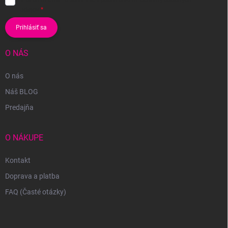
Vložením e-mailu súhlasíte s
podmienkami ochrany osobných
údajov
Prihlásiť sa
O NÁS
O nás
Náš BLOG
Predajňa
O NÁKUPE
Kontakt
Doprava a platba
FAQ (Časté otázky)