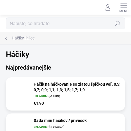
Prejsť
na
obsah
Hľadať
Háčiky, ihlice
Háčiky
Najpredávanejšie
Háčik na háčkovanie so zlatou špičkou veľ. 0,5;
0,7; 0,9; 1,1; 1,3; 1,5; 1,7; 1,9
SKLADOM
(
>10 KS
)
€1,90
Sada mini háčikov / prívesok
SKLADOM
(
>10 SADA
)