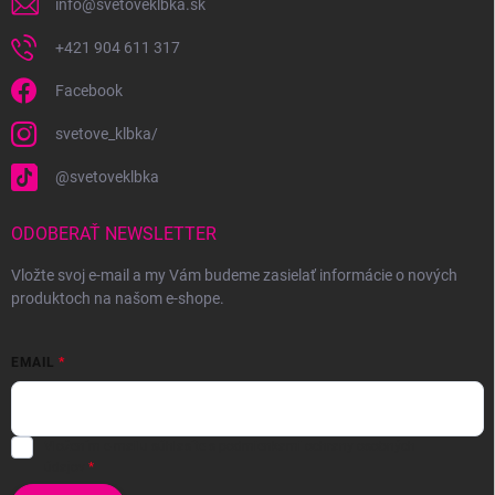
info
@
svetoveklbka.sk
+421 904 611 317
Facebook
svetove_klbka/
@svetoveklbka
ODOBERAŤ NEWSLETTER
Vložte svoj e-mail a my Vám budeme zasielať informácie o nových
produktoch na našom e-shope.
EMAIL
Vložením e-mailu súhlasíte s
podmienkami ochrany osobných
údajov