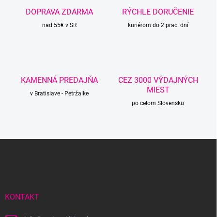
c
DOPRAVA ZDARMA
RÝCHLE DORUČENIE
i
nad 55€ v SR
e
kuriérom do 2 prac. dní
p
r
v
k
y
KAMENNÁ PREDAJŇA
CEZ 3000 VÝDAJNÝCH
v
MIEST
ý
v Bratislave - Petržalke
p
po celom Slovensku
i
s
u
Z
á
p
ä
t
i
KONTAKT
e