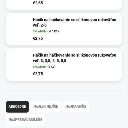
€2,65
Háčik na hačkovanie so silikónovou rukoväťou
veľ. 2-6
SKLADOM
(
>10 KS
)
€2,75
Háčik na háčkovanie so silikónovou rukoväťou
veľ. 3; 3,5; 4; 5; 5,5
SKLADOM
(
4 KS
)
€2,75
R
a
ABECEDNE
NAJLACNEJŠIE
NAJDRAHŠIE
d
e
NAJPREDÁVANEJŠIE
n