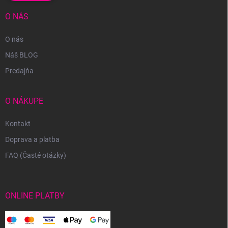
O NÁS
O nás
Náš BLOG
Predajňa
O NÁKUPE
Kontakt
Doprava a platba
FAQ (Časté otázky)
ONLINE PLATBY