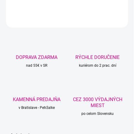
DETAILNÉ INFORMÁCIE
OPÝTAŤ SA
STRÁŽIŤ
DOPRAVA ZDARMA
RÝCHLE DORUČENIE
nad 55€ v SR
kuriérom do 2 prac. dní
KAMENNÁ PREDAJŇA
CEZ 3000 VÝDAJNÝCH
MIEST
v Bratislave - Petržalke
po celom Slovensku