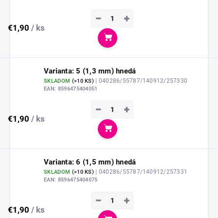
−
+
€1,90
/ ks
Do košíka
Varianta: 5 (1,3 mm) hnedá
| 040286/55787/140912/257330
SKLADOM
(
>10 KS
)
EAN:
8596475404051
−
+
€1,90
/ ks
Do košíka
Varianta: 6 (1,5 mm) hnedá
| 040286/55787/140912/257331
SKLADOM
(
>10 KS
)
EAN:
8596475404075
−
+
€1,90
/ ks