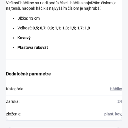
Veľkosť háčikov sa riadi podľa čísel - háčik s najnižším číslom je
najtenší, naopak háčik s najvyšším číslom je najhrubší.
Dĺžka:
13 cm
Veľkosť:
0,5; 0,7; 0,9; 1,1; 1,3; 1,5; 1,7; 1,9
Kovový
Plastová rukoväť
Dodatočné parametre
Kategória
:
Háčiky
Záruka
:
24
zloženie
:
plast, kov,