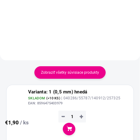
počtu riadkov či vzorov +
koncovky na ihlice + plastovú
ihlu.
Zobraziť všetky súvisiace produkty
Varianta: 1 (0,5 mm) hnedá
| 040286/55787/140912/257325
SKLADOM
(
>10 KS
)
EAN:
8596475403979
−
+
€1,90
/ ks
Do košíka