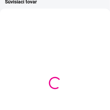
Súvisiaci tovar
VYPREDANÉ
SKLADOM
(
1 KS
)
Označovače na pletenie
Označovače na pletenie
a háčkovanie 20 kusov -
a háčkovanie +
7x22mm
koncovka + ihla
€2,65
€2,85
Detail
Do košíka
Pomôcka pri označovaní počtu
Sada pomôcok na pletenie a
riadkov pletenia, začiatku, či
háčkovanie obsahuje
konca vzorov - rozmer 7x22mm.
označovače na označovanie