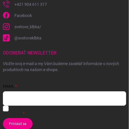
+421 904 611 317
Facebook
svetove_klbka/
@svetoveklbka
ODOBERAŤ NEWSLETTER
Vložte svoj e-mail a my Vám budeme zasielať informácie o nových
produktoch na našom e-shope.
EMAIL
Vložením e-mailu súhlasíte s
podmienkami ochrany osobných
údajov
Prihlásiť sa