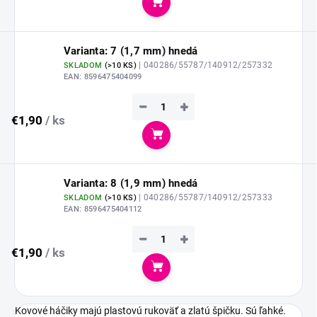
Do košíka
Varianta: 7 (1,7 mm) hnedá
| 040286/55787/140912/257332
SKLADOM
(
>10 KS
)
EAN:
8596475404099
−
+
€1,90
/ ks
Do košíka
Varianta: 8 (1,9 mm) hnedá
| 040286/55787/140912/257333
SKLADOM
(
>10 KS
)
EAN:
8596475404112
−
+
€1,90
/ ks
Do košíka
Kovové háčiky majú plastovú rukoväť a zlatú špičku. Sú ľahké.