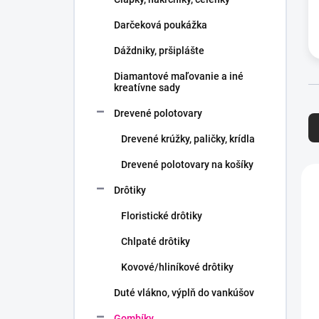
e
l
Darčeková poukážka
Dáždniky, pršiplášte
Diamantové maľovanie a iné
kreatívne sady
R
Drevené polotovary
a
d
Drevené krúžky, paličky, krídla
e
Drevené polotovary na košíky
n
V
i
ý
Drôtiky
e
p
p
i
Floristické drôtiky
r
s
Chlpaté drôtiky
o
p
d
r
Kovové/hliníkové drôtiky
u
o
k
Duté vlákno, výplň do vankúšov
d
t
u
Gombíky