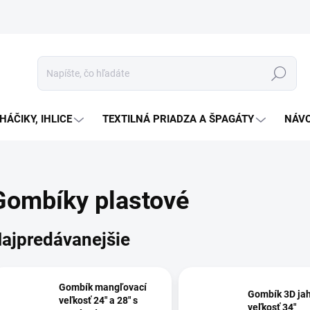
Hľadať
HÁČIKY, IHLICE
TEXTILNÁ PRIADZA A ŠPAGÁTY
NÁVO
Gombíky plastové
ajpredávanejšie
Gombík mangľovací
Gombík 3D ja
veľkosť 24" a 28" s
veľkosť 34"