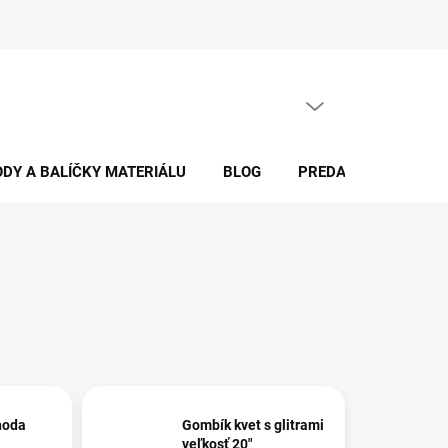
PRÁZDNY KOŠÍK
NÁKUPNÝ
KOŠÍK
DY A BALÍČKY MATERIÁLU
BLOG
PREDAJŇA
KON
hoda
Gombík kvet s glitrami
veľkosť 20"