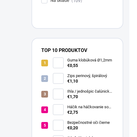
Na sklade
109
TOP 10 PRODUKTOV
Guma klobúková Ø1,2mm
€0,55
Zips perinový, špirálový
€1,10
Ihla / jednošpic čalúnická
20 cm
€1,70
Háčik na háčkovanie so
silikónovou rukoväťou veľ.
€2,75
2,5-6
Bezpečnostné oči čierne
€0,20