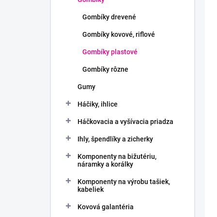
o
k
v
t
Gombíky drevené
o
Gombíky kovové, riflové
v
Gombíky plastové
Gombíky rôzne
Gumy
Háčiky, ihlice
Háčkovacia a vyšívacia priadza
Ihly, špendlíky a zicherky
Komponenty na bižutériu,
náramky a korálky
Komponenty na výrobu tašiek,
kabeliek
Kovová galantéria