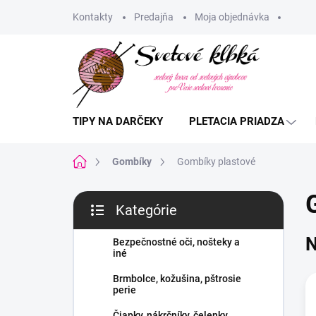
Prejsť
Kontakty
Predajňa
Moja objednávka
na
obsah
TIPY NA DARČEKY
PLETACIA PRIADZA
Domov
Gombíky
Gombíky plastové
B
Kategórie
o
Preskočiť
č
kategórie
N
n
Bezpečnostné oči, nošteky a
iné
ý
p
Brmbolce, kožušina, pštrosie
a
perie
n
Čiapky, nákrčníky, čelenky