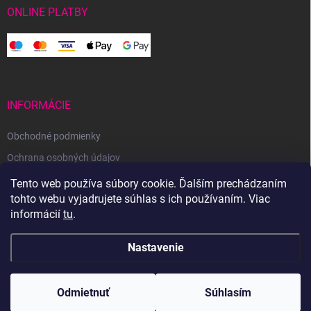
ONLINE PLATBY
INFORMÁCIE
Obchodné podmienky
Ochrana osobných údajov
Reklamačný poriadok
Tento web používa súbory cookie. Ďalším prechádzaním
tohto webu vyjadrujete súhlas s ich používaním. Viac
Odstúpenie od zmluvy
informácií
tu
.
Nastavenie
Copyright 2026
Svetoveklbka.sk
. Všetky práva vyhradené.
Odmietnuť
Súhlasím
Vytvoril Shoptet