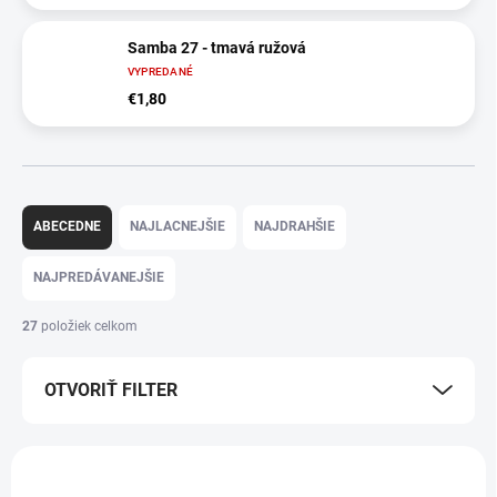
Samba 27 - tmavá ružová
VYPREDANÉ
€1,80
R
a
ABECEDNE
NAJLACNEJŠIE
NAJDRAHŠIE
d
e
NAJPREDÁVANEJŠIE
n
i
27
položiek celkom
e
p
OTVORIŤ FILTER
r
o
d
V
u
ý
k