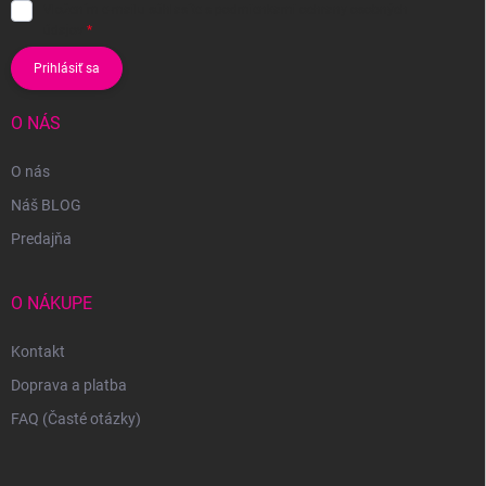
Vložením e-mailu súhlasíte s
podmienkami ochrany osobných
údajov
Prihlásiť sa
O NÁS
O nás
Náš BLOG
Predajňa
O NÁKUPE
Kontakt
Doprava a platba
FAQ (Časté otázky)