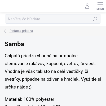
Prejsť
na
obsah
Hľadať
Pletacia priadza
Samba
Chlpatá priadza vhodná na brmbolce,
olemovanie rukávov, kapucní, svetrov, či viest.
Vhodná je však takisto na celé vestičky, či
svetríky, prípadne na oživenie hračiek. Využitie si
určite nájde ;)
Materiál: 100% polyester