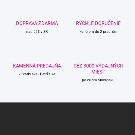
á
d
a
c
DOPRAVA ZDARMA
RÝCHLE DORUČENIE
i
nad 55€ v SR
e
kuriérom do 2 prac. dní
p
r
v
k
y
KAMENNÁ PREDAJŇA
CEZ 3000 VÝDAJNÝCH
v
MIEST
ý
v Bratislave - Petržalke
p
po celom Slovensku
i
s
u
Z
á
p
ä
t