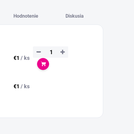
Hodnotenie
Diskusia
−
+
€1
/ ks
Do košíka
€1
/ ks