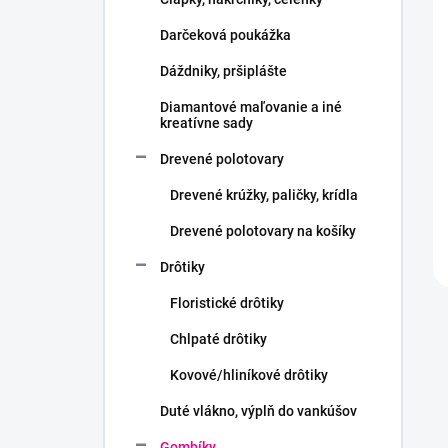
e
l
Darčeková poukážka
Dáždniky, pršiplášte
Diamantové maľovanie a iné
kreatívne sady
Drevené polotovary
Drevené krúžky, paličky, krídla
Drevené polotovary na košíky
Drôtiky
Floristické drôtiky
Chlpaté drôtiky
Kovové/hliníkové drôtiky
Duté vlákno, výplň do vankúšov
Gombíky