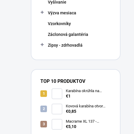
Vyšívanie
Výzva mesiaca
Vzorkovníky
Záclonová galantéria
Zipsy - zdrhovadlá
TOP 10 PRODUKTOV
Karabína okrúhla na
kabelky / krúžok na kľúče
€1
Ø16 mm
Kovová karabína otvor
18mm
€0,85
Macrame XL 137 -
smotanová
€5,10