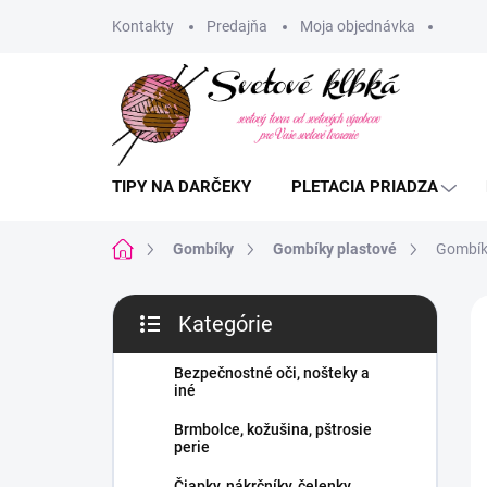
Prejsť
Kontakty
Predajňa
Moja objednávka
na
obsah
TIPY NA DARČEKY
PLETACIA PRIADZA
Domov
Gombíky
Gombíky plastové
Gombík 
B
Kategórie
o
Preskočiť
č
kategórie
n
Bezpečnostné oči, nošteky a
iné
ý
p
Brmbolce, kožušina, pštrosie
a
perie
n
Čiapky, nákrčníky, čelenky