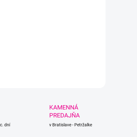
LNÉ INFORMÁCIE
PÝTAŤ SA
STRÁŽIŤ
KAMENNÁ
PREDAJŇA
c. dní
v Bratislave - Petržalke