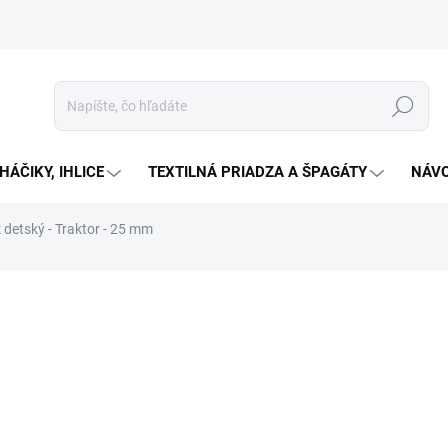
Hľadať
HÁČIKY, IHLICE
TEXTILNÁ PRIADZA A ŠPAGÁTY
NÁVO
detský - Traktor - 25 mm
Neohodnotené
Podrobnosti hodnotenia
€1
Jedno
Zv
cena:
Plasto