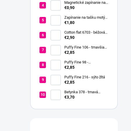
Magnetické zapínanie na
prišitie Ø18 mm
€0,90
Zapínanie na tašku motýľ
37x52 mm
€1,80
Cotton flat 6703 - béžová
svetlá
€2,90
Puffy Fine 106 - tmavšia
červená
€2,85
Puffy Fine 98 -
fialovoružová
€2,85
Puffy Fine 216 - sýto žltá
€2,85
Betynka 378 - tmavá
medová
€3,70