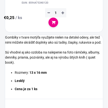
EAN:
8596475340120
−
+
€0,25
/ ks
Do košíka
Gombíky v tvare motýľa využijete nielen na detské odevy, ale tiež
nimi môžete skrášliť doplnky ako sú tašky, čiapky, rukavice a pod.
Sú vhodné aj ako ozdoba na nalepenie na foto rámčeky, albumy,
denníky, priania, pozvánky, ale aj na výrobu šitých kníh ( quiet
book).
Rozmery:
13 x 16 mm
Lesklý
Cena je za 1 ks