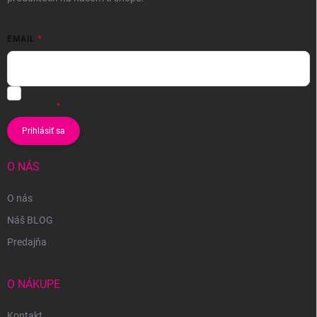
EMAIL
Vložením e-mailu súhlasíte s
podmienkami ochrany osobných
údajov
Prihlásiť sa
O NÁS
O nás
Náš BLOG
Predajňa
O NÁKUPE
Kontakt