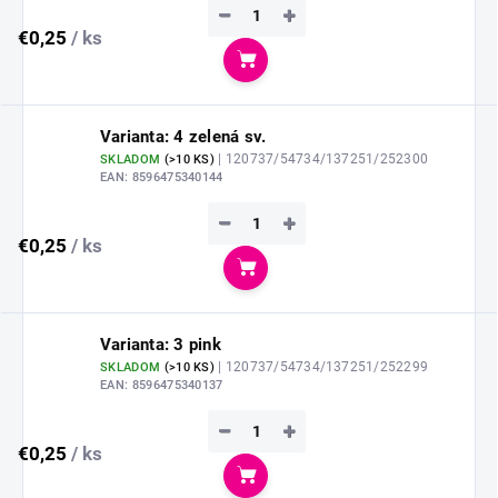
−
+
€0,25
/ ks
Do košíka
Varianta: 4 zelená sv.
| 120737/54734/137251/252300
SKLADOM
(
>10 KS
)
EAN:
8596475340144
−
+
€0,25
/ ks
Do košíka
Varianta: 3 pink
| 120737/54734/137251/252299
SKLADOM
(
>10 KS
)
EAN:
8596475340137
−
+
€0,25
/ ks
Do košíka