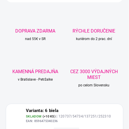
DOPRAVA ZDARMA
RÝCHLE DORUČENIE
nad 55€ v SR
kuriérom do 2 prac. dní
KAMENNÁ PREDAJŇA
CEZ 3000 VÝDAJNÝCH
MIEST
v Bratislave - Petržalke
po celom Slovensku
Varianta: 6 biela
| 120737/54734/137251/252310
SKLADOM
(
>10 KS
)
EAN:
8596475340236