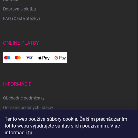
Doprava a platba
FAQ (Časté otázky)
ONLINE PLATBY
INFORMÁCIE
Obchodné podmienky
Ochrana osobných údajov
Reklamačný poriadok
Tento web používa súbory cookie. Ďalším prechádzaním
tohto webu vyjadrujete súhlas s ich používaním. Viac
Odstúpenie od zmluvy
informácií
tu
.