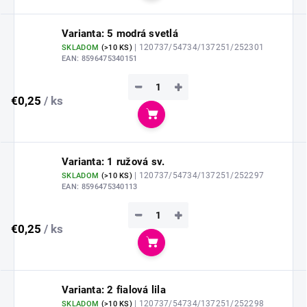
Varianta: 5 modrá svetlá
| 120737/54734/137251/252301
SKLADOM
(
>10 KS
)
EAN:
8596475340151
−
+
€0,25
/ ks
Do košíka
Varianta: 1 ružová sv.
| 120737/54734/137251/252297
SKLADOM
(
>10 KS
)
EAN:
8596475340113
−
+
€0,25
/ ks
Do košíka
Varianta: 2 fialová lila
| 120737/54734/137251/252298
SKLADOM
(
>10 KS
)