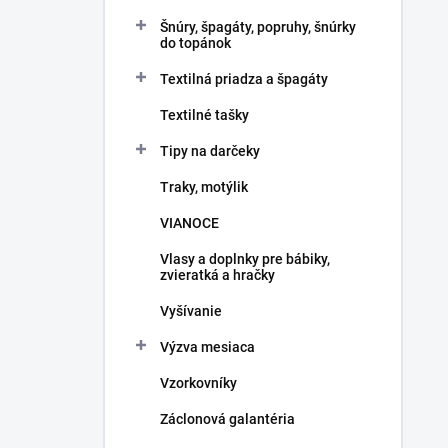
Šnúry, špagáty, popruhy, šnúrky
do topánok
Textilná priadza a špagáty
Textilné tašky
Tipy na darčeky
Traky, motýlik
VIANOCE
Vlasy a doplnky pre bábiky,
zvieratká a hračky
Vyšívanie
Výzva mesiaca
Vzorkovníky
Záclonová galantéria