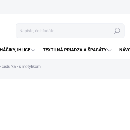
Hľadať
HÁČIKY, IHLICE
TEXTILNÁ PRIADZA A ŠPAGÁTY
NÁVO
 ceduľka - s motýlikom
Neohodnotené
Podrobnosti hodnotenia
€0
Jedno
Zv
cena:
Kožený