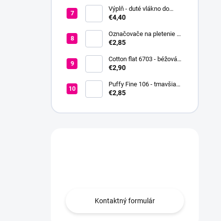
Výplň - duté vlákno do
hračiek a vankúšov
€4,40
Označovače na pletenie a
háčkovanie + koncovka +
€2,85
ihla
Cotton flat 6703 - béžová
svetlá
€2,90
Puffy Fine 106 - tmavšia
červená
€2,85
Máte otázku?
Obráťte sa na nás.
Kontaktný formulár