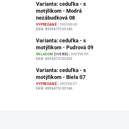
Varianta: ceduľka - s
motýlikom - Modrá
nezábudková 08
VYPREDANÉ
| 390598-08
EAN:
8596475133180
Varianta: ceduľka - s
motýlikom - Pudrová 09
SKLADOM
(
>10 KS
)
| 390598-09
EAN:
8596475133203
Varianta: ceduľka - s
motýlikom - Biela 07
VYPREDANÉ
| 390598-07
EAN:
8596475133166