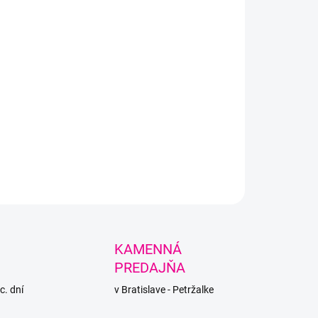
LNÉ INFORMÁCIE
PÝTAŤ SA
STRÁŽIŤ
KAMENNÁ
PREDAJŇA
c. dní
v Bratislave - Petržalke