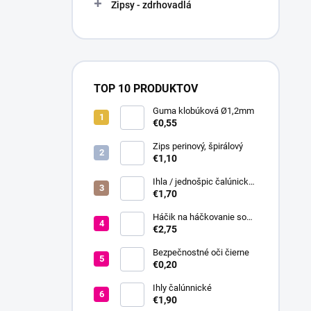
Zipsy - zdrhovadlá
TOP 10 PRODUKTOV
Guma klobúková Ø1,2mm
€0,55
Zips perinový, špirálový
€1,10
Ihla / jednošpic čalúnická
20 cm
€1,70
Háčik na háčkovanie so
silikónovou rukoväťou veľ.
€2,75
2,5-6
Bezpečnostné oči čierne
€0,20
Ihly čalúnnické
€1,90