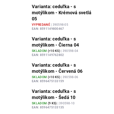
Varianta: ceduľka - s
motýlikom - Krémová svetlá
05
VYPREDANÉ
| 390598-05
EAN:
8591149800467
Varianta: ceduľka - s
motýlikom - Čierna 04
SKLADOM
(
>10 KS
)
| 390598-04
EAN:
8591149762802
Varianta: ceduľka - s
motýlikom - Červená 06
SKLADOM
(
>10 KS
)
| 390598-06
EAN:
8596475133159
Varianta: ceduľka - s
motýlikom - Šedá 10
SKLADOM
(
9 KS
)
| 390598-10
EAN:
8596475133135