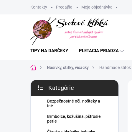
Prejsť
Kontakty
Predajňa
Moja objednávka
na
obsah
TIPY NA DARČEKY
PLETACIA PRIADZA
Domov
Nášivky, štítky, visačky
Handmade štítok -
B
Kategórie
o
Preskočiť
č
kategórie
n
Bezpečnostné oči, nošteky a
iné
ý
p
Brmbolce, kožušina, pštrosie
a
perie
n
Čiapky, nákrčníky, čelenky