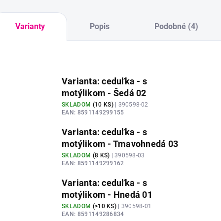
Varianty
Popis
Podobné (4)
Varianta: ceduľka - s
motýlikom - Šedá 02
SKLADOM
(
10 KS
)
| 390598-02
EAN:
8591149299155
Varianta: ceduľka - s
motýlikom - Tmavohnedá 03
SKLADOM
(
8 KS
)
| 390598-03
EAN:
8591149299162
Varianta: ceduľka - s
motýlikom - Hnedá 01
SKLADOM
(
>10 KS
)
| 390598-01
EAN:
8591149286834