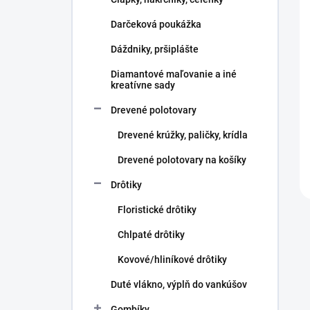
e
l
Darčeková poukážka
Dáždniky, pršiplášte
Diamantové maľovanie a iné
kreatívne sady
Drevené polotovary
Drevené krúžky, paličky, krídla
Drevené polotovary na košíky
Drôtiky
Floristické drôtiky
Chlpaté drôtiky
Kovové/hliníkové drôtiky
Duté vlákno, výplň do vankúšov
Gombíky