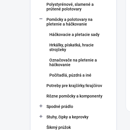
Polystyrénové, slamené a
prútené polotovary
Pomôcky a polotovary na
pletenie a háčkovanie
Háčkovacie a pletacie sady
Hrkálky, pískatká, hracie
strojčeky
Označovače na pletenie a
háčkovanie
Počítadlá, púzdrá a iné
Potreby pre krajčírky/krajčírov
Rôzne pomôcky a komponenty
Spodné prádlo
Stuhy, čipky a keprovky
Šikmý prúžok