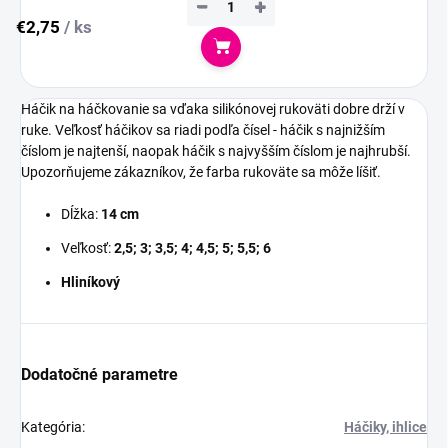
−
+
€2,75
/ ks
Do košíka
Háčik na háčkovanie sa vďaka silikónovej rukoväti dobre drží v
ruke. Veľkosť háčikov sa riadi podľa čísel - háčik s najnižším
číslom je najtenší, naopak háčik s najvyšším číslom je najhrubší.
Upozorňujeme zákazníkov, že farba rukoväte sa môže líšiť.
Dĺžka:
14 cm
Veľkosť:
2,5; 3; 3,5; 4; 4,5; 5; 5,5; 6
Hliníkový
Dodatočné parametre
Kategória
:
Háčiky, ihlice