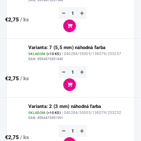
EAN:
8596475351584
−
+
€2,75
/ ks
Do košíka
Varianta: 7 (5,5 mm) náhodná farba
| 040284/55005/138079/253257
SKLADOM
(
>10 KS
)
EAN:
8596475351645
−
+
€2,75
/ ks
Do košíka
Varianta: 2 (3 mm) náhodná farba
| 040284/55005/138079/253252
SKLADOM
(
>10 KS
)
EAN:
8596475351591
−
+
€2,75
/ ks