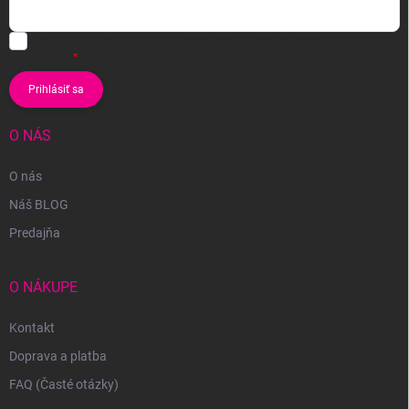
Vložením e-mailu súhlasíte s
podmienkami ochrany osobných
údajov
Prihlásiť sa
O NÁS
O nás
Náš BLOG
Predajňa
O NÁKUPE
Kontakt
Doprava a platba
FAQ (Časté otázky)