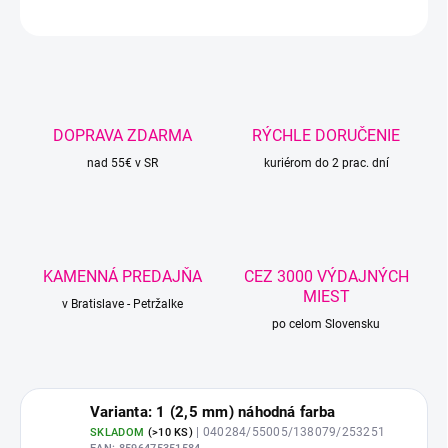
OPÝTAŤ SA
STRÁŽIŤ
DOPRAVA ZDARMA
RÝCHLE DORUČENIE
nad 55€ v SR
kuriérom do 2 prac. dní
KAMENNÁ PREDAJŇA
CEZ 3000 VÝDAJNÝCH
MIEST
v Bratislave - Petržalke
po celom Slovensku
Varianta: 1 (2,5 mm) náhodná farba
| 040284/55005/138079/253251
SKLADOM
(
>10 KS
)