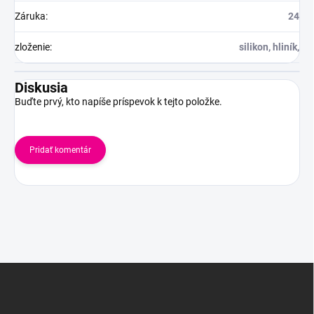
Záruka
:
24
zloženie
:
silikon, hliník,
Diskusia
Buďte prvý, kto napíše príspevok k tejto položke.
Pridať komentár
Z
á
p