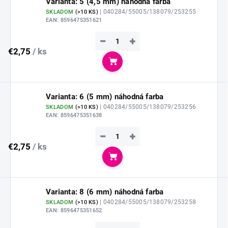
Varianta: 5 (4,5 mm) náhodná farba
| 040284/55005/138079/253255
SKLADOM
(
>10 KS
)
EAN:
8596475351621
−
+
€2,75
/ ks
Do košíka
Varianta: 6 (5 mm) náhodná farba
| 040284/55005/138079/253256
SKLADOM
(
>10 KS
)
EAN:
8596475351638
−
+
€2,75
/ ks
Do košíka
Varianta: 8 (6 mm) náhodná farba
| 040284/55005/138079/253258
SKLADOM
(
>10 KS
)
EAN:
8596475351652