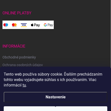
ONLINE PLATBY
INFORMÁCIE
Obchodné podmienky
Ochrana osobných údajov
Reklamačný poriadok
Tento web používa súbory cookie. Ďalším prechádzaním
tohto webu vyjadrujete súhlas s ich používaním. Viac
Odstúpenie od zmluvy
informácií
tu
.
Nastavenie
Copyright 2026
Svetoveklbka.sk
. Všetky práva vyhradené.