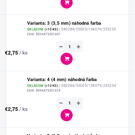
Do košíka
Varianta: 3 (3,5 mm) náhodná farba
| 040284/55005/138079/253253
SKLADOM
(
>10 KS
)
EAN:
8596475351607
−
+
€2,75
/ ks
Do košíka
Varianta: 4 (4 mm) náhodná farba
| 040284/55005/138079/253254
SKLADOM
(
>10 KS
)
EAN:
8596475351614
−
+
€2,75
/ ks
Do košíka