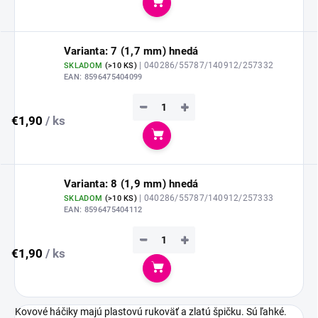
Do košíka
Varianta: 7 (1,7 mm) hnedá
| 040286/55787/140912/257332
SKLADOM
(
>10 KS
)
EAN:
8596475404099
−
+
€1,90
/ ks
Do košíka
Varianta: 8 (1,9 mm) hnedá
| 040286/55787/140912/257333
SKLADOM
(
>10 KS
)
EAN:
8596475404112
−
+
€1,90
/ ks
Do košíka
Kovové háčiky majú plastovú rukoväť a zlatú špičku. Sú ľahké.