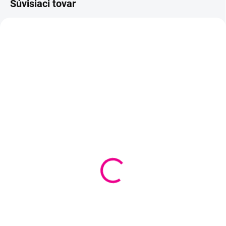
Súvisiaci tovar
VYPREDANÉ
SKLADOM
(
1 KS
)
Označovače na pletenie
Označovače na pletenie
a háčkovanie 20 kusov -
a háčkovanie +
7x22mm
koncovka + ihla
€2,65
€2,85
Detail
Do košíka
Pomôcka pri označovaní počtu
Sada pomôcok na pletenie a
riadkov pletenia, začiatku, či
háčkovanie obsahuje
konca vzorov - rozmer 7x22mm.
označovače na označovanie