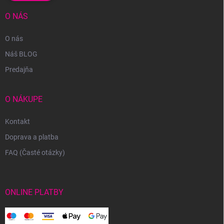
O NÁS
O nás
Náš BLOG
Predajňa
O NÁKUPE
Kontakt
Doprava a platba
FAQ (Časté otázky)
ONLINE PLATBY