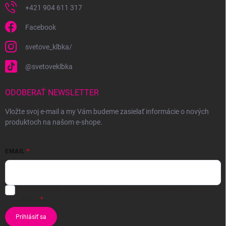
+421 904 611 317
Facebook
svetove_klbka/
@svetoveklbka
ODOBERAŤ NEWSLETTER
Vložte svoj e-mail a my Vám budeme zasielať informácie o nových
produktoch na našom e-shope.
EMAIL
Vložením e-mailu súhlasíte s
podmienkami ochrany osobných
údajov
Prihlásiť sa