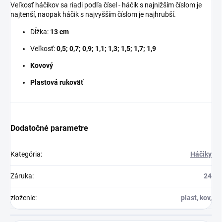
Veľkosť háčikov sa riadi podľa čísel - háčik s najnižším číslom je
najtenší, naopak háčik s najvyšším číslom je najhrubší.
Dĺžka:
13 cm
Veľkosť:
0,5; 0,7; 0,9; 1,1; 1,3; 1,5; 1,7; 1,9
Kovový
Plastová rukoväť
Dodatočné parametre
Kategória
:
Háčiky
Záruka
:
24
zloženie
:
plast, kov,