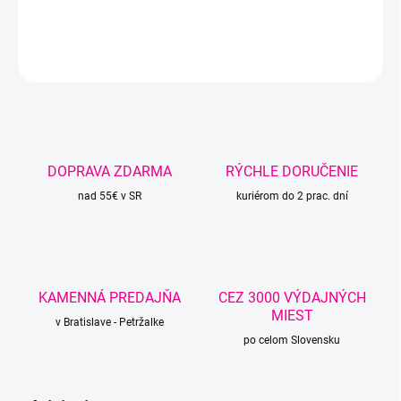
DETAILNÉ INFORMÁCIE
OPÝTAŤ SA
STRÁŽIŤ
DOPRAVA ZDARMA
RÝCHLE DORUČENIE
nad 55€ v SR
kuriérom do 2 prac. dní
KAMENNÁ PREDAJŇA
CEZ 3000 VÝDAJNÝCH
MIEST
v Bratislave - Petržalke
po celom Slovensku