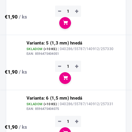
−
+
€1,90
/ ks
Do košíka
Varianta: 5 (1,3 mm) hnedá
| 040286/55787/140912/257330
SKLADOM
(
>10 KS
)
EAN:
8596475404051
−
+
€1,90
/ ks
Do košíka
Varianta: 6 (1,5 mm) hnedá
| 040286/55787/140912/257331
SKLADOM
(
>10 KS
)
EAN:
8596475404075
−
+
€1,90
/ ks