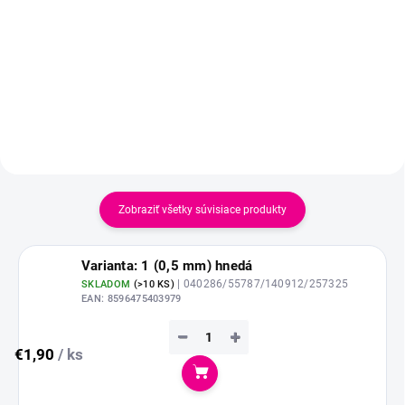
počtu riadkov či vzorov +
koncovky na ihlice + plastovú
ihlu.
Zobraziť všetky súvisiace produkty
Varianta: 1 (0,5 mm) hnedá
| 040286/55787/140912/257325
SKLADOM
(
>10 KS
)
EAN:
8596475403979
−
+
€1,90
/ ks
Do košíka