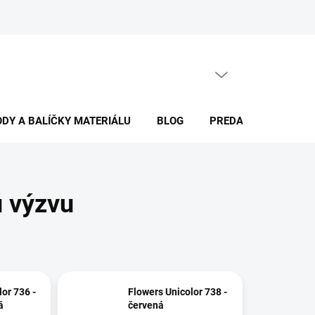
PRÁZDNY KOŠÍK
NÁKUPNÝ
KOŠÍK
DY A BALÍČKY MATERIÁLU
BLOG
PREDAJŇA
KON
ú výzvu
or 736 -
Flowers Unicolor 738 -
á
červená