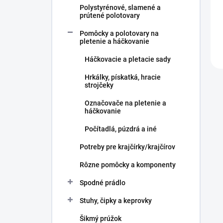
Polystyrénové, slamené a
prútené polotovary
Pomôcky a polotovary na
pletenie a háčkovanie
Háčkovacie a pletacie sady
Hrkálky, pískatká, hracie
strojčeky
Označovače na pletenie a
háčkovanie
Počítadlá, púzdrá a iné
Potreby pre krajčírky/krajčírov
Rôzne pomôcky a komponenty
Spodné prádlo
Stuhy, čipky a keprovky
Šikmý prúžok