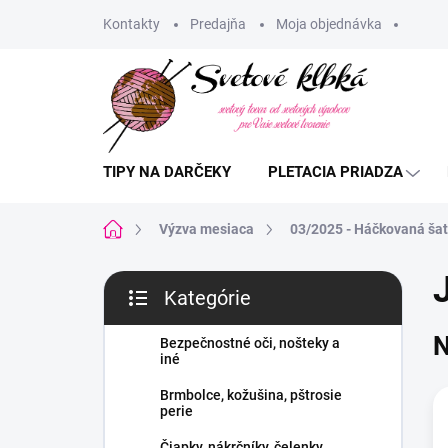
Prejsť
Kontakty
Predajňa
Moja objednávka
na
obsah
TIPY NA DARČEKY
PLETACIA PRIADZA
Domov
Výzva mesiaca
03/2025 - Háčkovaná ša
B
Kategórie
o
Preskočiť
č
kategórie
N
n
Bezpečnostné oči, nošteky a
iné
ý
p
Brmbolce, kožušina, pštrosie
a
perie
n
Čiapky, nákrčníky, čelenky