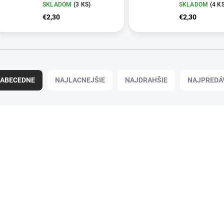
SKLADOM
(
3 KS
)
SKLADOM
(
4 K
€2,30
€2,30
ABECEDNE
NAJLACNEJŠIE
NAJDRAHŠIE
NAJPREDÁ
SKLADOM U DODÁVATEĽA
SK