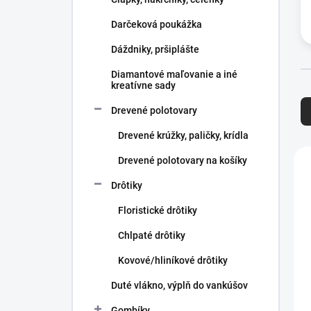
e
l
Darčeková poukážka
Dáždniky, pršiplášte
Diamantové maľovanie a iné
kreatívne sady
R
a
Drevené polotovary
d
e
Drevené krúžky, paličky, krídla
n
V
Drevené polotovary na košíky
i
ý
e
p
Drôtiky
p
i
r
Floristické drôtiky
s
o
p
Chlpaté drôtiky
d
r
u
o
Kovové/hliníkové drôtiky
k
d
Duté vlákno, výplň do vankúšov
t
u
o
k
Gombíky