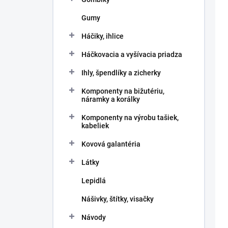
v
t
o
Gumy
v
Háčiky, ihlice
Háčkovacia a vyšívacia priadza
Ihly, špendlíky a zicherky
Komponenty na bižutériu,
náramky a korálky
Komponenty na výrobu tašiek,
kabeliek
Kovová galantéria
Látky
Lepidlá
Nášivky, štítky, visačky
Návody