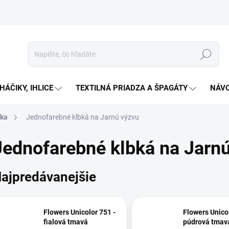
Hľadať
HÁČIKY, IHLICE
TEXTILNÁ PRIADZA A ŠPAGÁTY
NÁVO
tka
Jednofarebné klbká na Jarnú výzvu
Jednofarebné klbká na Jarn
ajpredávanejšie
Flowers Unicolor 751 -
Flowers Unicol
fialová tmavá
púdrová tmav