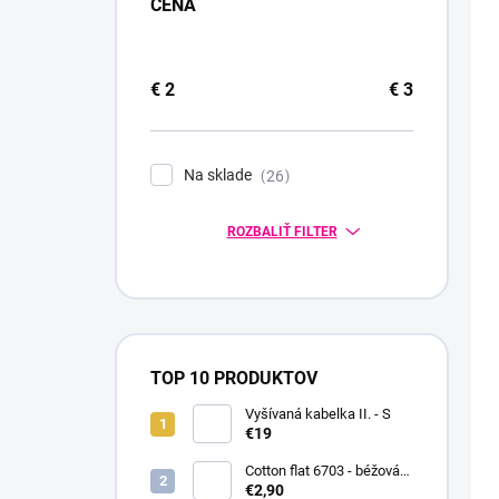
CENA
€
2
€
3
Na sklade
26
ROZBALIŤ FILTER
TOP 10 PRODUKTOV
Vyšívaná kabelka II. - S
€19
Cotton flat 6703 - béžová
svetlá
€2,90