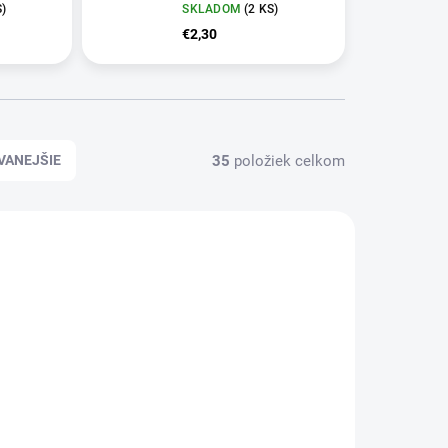
S
)
SKLADOM
(
2 KS
)
€2,30
35
položiek celkom
VANEJŠIE
LADOM
SKLADOM