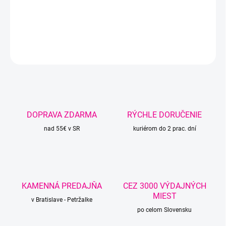
zvieratká a pod.
DETAILNÉ INFORMÁCIE
OPÝTAŤ SA
STRÁŽIŤ
DOPRAVA ZDARMA
RÝCHLE DORUČENIE
nad 55€ v SR
kuriérom do 2 prac. dní
KAMENNÁ PREDAJŇA
CEZ 3000 VÝDAJNÝCH
MIEST
v Bratislave - Petržalke
po celom Slovensku