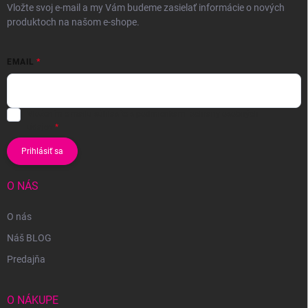
Vložte svoj e-mail a my Vám budeme zasielať informácie o nových
produktoch na našom e-shope.
EMAIL
Vložením e-mailu súhlasíte s
podmienkami ochrany osobných
údajov
Prihlásiť sa
O NÁS
O nás
Náš BLOG
Predajňa
O NÁKUPE