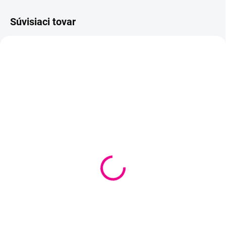
Súvisiaci tovar
SKLADOM
SKLADOM
(
2 KS
)
(
2 KS
)
Flowers 288
Flowers 296
€12,10
€12,10
Do košíka
Do košíka
Dúhové, čarovné klbko s
Dúhové, čarovné klbko s
postupným prechodom farieb.
postupným prechodom farieb.