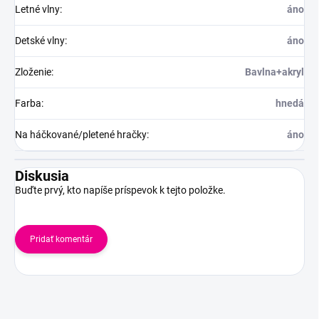
Letné vlny
:
áno
Detské vlny
:
áno
Zloženie
:
Bavlna+akryl
Farba
:
hnedá
Na háčkované/pletené hračky
:
áno
Diskusia
Buďte prvý, kto napíše príspevok k tejto položke.
Pridať komentár