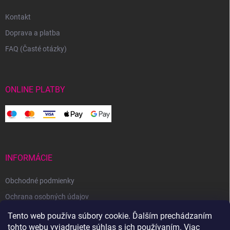
Kontakt
Doprava a platba
FAQ (Časté otázky)
ONLINE PLATBY
INFORMÁCIE
Obchodné podmienky
Ochrana osobných údajov
Reklamačný poriadok
Tento web používa súbory cookie. Ďalším prechádzaním
tohto webu vyjadrujete súhlas s ich používaním. Viac
Odstúpenie od zmluvy