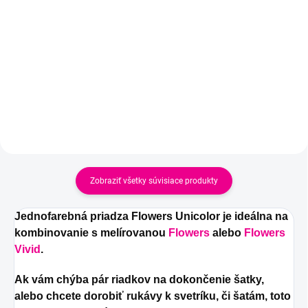
Dúhové, čarovné klbko s
Dúhové, čarovné klbko s
postupným prechodom farieb.
postupným prechodom farieb.
Zobraziť všetky súvisiace produkty
Jednofarebná priadza Flowers Unicolor je ideálna na
kombinovanie s melírovanou
Flowers
alebo
Flowers
Vivid
.
Ak vám chýba pár riadkov na dokončenie šatky,
alebo chcete dorobiť rukávy k svetríku, či šatám, toto