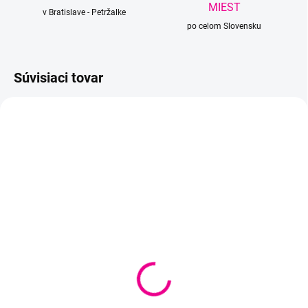
MIEST
v Bratislave - Petržalke
po celom Slovensku
Súvisiaci tovar
SKLADOM
SKLADOM
(
2 KS
)
(
2 KS
)
Flowers 290
Flowers 297
€12,10
€12,10
Do košíka
Do košíka