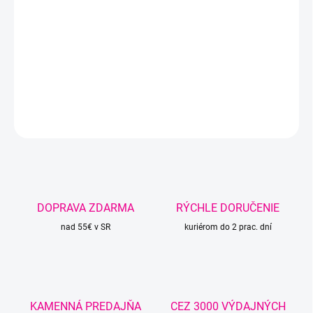
Flowers.
Vhodná na šatky, šaty, čiapky, svetríky, šály, deky,
zvieratká a pod.
DETAILNÉ INFORMÁCIE
OPÝTAŤ SA
STRÁŽIŤ
DOPRAVA ZDARMA
RÝCHLE DORUČENIE
nad 55€ v SR
kuriérom do 2 prac. dní
KAMENNÁ PREDAJŇA
CEZ 3000 VÝDAJNÝCH