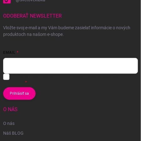
ODOBERAŤ NEWSLETTER
Vložte svoj e-mail a my Vám budeme zasielať informácie o nových
produktoch na našom e-shope.
EMAIL
Vložením e-mailu súhlasíte s
podmienkami ochrany osobných
údajov
Prihlásiť sa
O NÁS
O nás
Náš BLOG