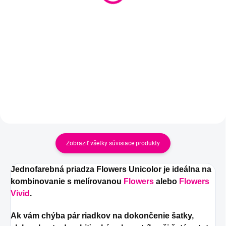
Dúhové, čarovné klbko s
Dúhové, čarovné klbko s
postupným prechodom farieb.
postupným prechodom farieb.
Zobraziť všetky súvisiace produkty
Jednofarebná priadza Flowers Unicolor je ideálna na
kombinovanie s melírovanou
Flowers
alebo
Flowers
Vivid
.
Ak vám chýba pár riadkov na dokončenie šatky,