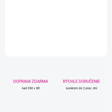
Jednofarebná priadza - sestra dúhového klbka
Flowers.
Vhodná na šatky, šaty, čiapky, svetríky, šály, deky,
zvieratká a pod.
DETAILNÉ INFORMÁCIE
OPÝTAŤ SA
STRÁŽIŤ
DOPRAVA ZDARMA
RÝCHLE DORUČENIE
nad 55€ v SR
kuriérom do 2 prac. dní