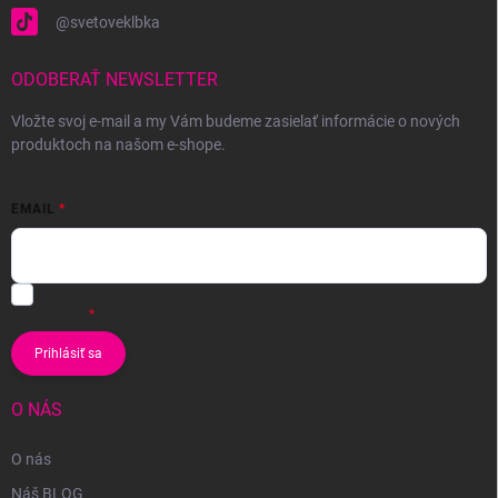
@svetoveklbka
ODOBERAŤ NEWSLETTER
Vložte svoj e-mail a my Vám budeme zasielať informácie o nových
produktoch na našom e-shope.
EMAIL
Vložením e-mailu súhlasíte s
podmienkami ochrany osobných
údajov
Prihlásiť sa
O NÁS
O nás
Náš BLOG