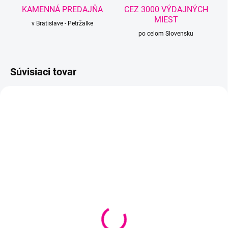
KAMENNÁ PREDAJŇA
CEZ 3000 VÝDAJNÝCH
MIEST
v Bratislave - Petržalke
po celom Slovensku
Súvisiaci tovar
SKLADOM U DODÁVATEĽA
SKLADOM U DODÁVATEĽA
Flowers 257
Flowers 258
€12,10
€12,10
Detail
Detail