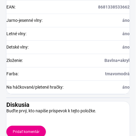
EAN
:
8681338533662
Jarno-jesenné vlny
:
áno
Letné vlny
:
áno
Detské vlny
:
áno
Zloženie
:
Bavlna+akryl
Farba
:
tmavomodrá
Na háčkované/pletené hračky
:
áno
Diskusia
Buďte prvý, kto napíše príspevok k tejto položke.
Pridať komentár