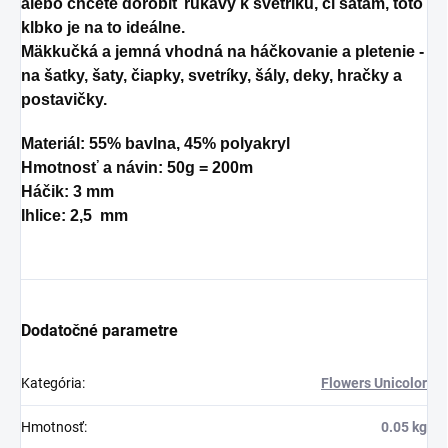
alebo chcete dorobiť rukávy k svetríku, či šatám, toto
klbko je na to ideálne.
Mäkkučká a jemná vhodná na háčkovanie a pletenie -
na šatky, šaty, čiapky, svetríky, šály, deky, hračky a
postavičky.
Materiál: 55% bavlna, 45% polyakryl
Hmotnosť a návin: 50g = 200m
Háčik:
3 mm
Ihlice: 2,5 mm
Dodatočné parametre
Kategória
:
Flowers Unicolor
Hmotnosť
:
0.05 kg