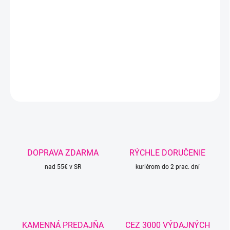
Flowers.
Vhodná na šatky, šaty, čiapky, svetríky, šály, deky,
zvieratká a pod.
DETAILNÉ INFORMÁCIE
OPÝTAŤ SA
STRÁŽIŤ
DOPRAVA ZDARMA
RÝCHLE DORUČENIE
nad 55€ v SR
kuriérom do 2 prac. dní
KAMENNÁ PREDAJŇA
CEZ 3000 VÝDAJNÝCH