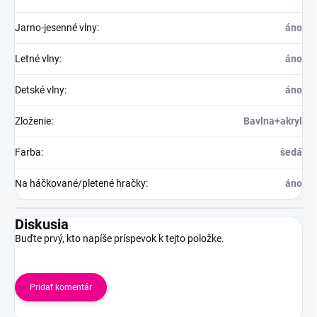
Jarno-jesenné vlny
:
áno
Letné vlny
:
áno
Detské vlny
:
áno
Zloženie
:
Bavlna+akryl
Farba
:
šedá
Na háčkované/pletené hračky
:
áno
Diskusia
Buďte prvý, kto napíše príspevok k tejto položke.
Pridať komentár