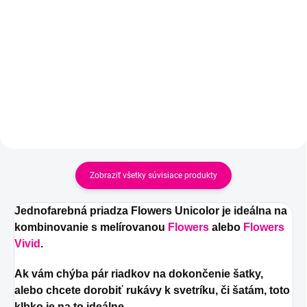
Dúhové, čarovné klbko s
Dúhové, čarovné klbko s
postupným prechodom farieb.
postupným prechodom farieb.
Zobraziť všetky súvisiace produkty
Jednofarebná priadza Flowers Unicolor je ideálna na
kombinovanie s melírovanou
Flowers
alebo
Flowers
Vivid
.
Ak vám chýba pár riadkov na dokončenie šatky,
alebo chcete dorobiť rukávy k svetríku, či šatám, toto
klbko je na to ideálne.