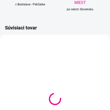
MIEST
v Bratislave - Petržalke
po celom Slovensku
Súvisiaci tovar
SKLADOM
SKLADOM U DODÁVATEĽA
(
2 KS
)
Flowers 263
Flowers 253
€12,10
€12,10
Detail
Do košíka