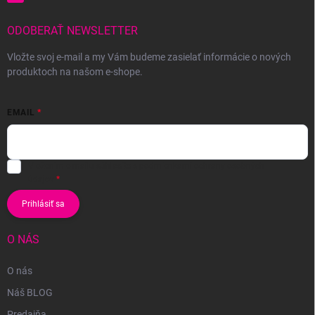
ODOBERAŤ NEWSLETTER
Vložte svoj e-mail a my Vám budeme zasielať informácie o nových
produktoch na našom e-shope.
EMAIL
Vložením e-mailu súhlasíte s
podmienkami ochrany osobných
údajov
Prihlásiť sa
O NÁS
O nás
Náš BLOG
Predajňa