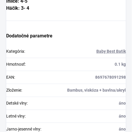
Ihlice: 4-5
Háčik: 3- 4
Dodatočné parametre
Kategória
:
Baby Best Batik
Hmotnosť
:
0.1 kg
EAN
:
8697678091298
Zloženie
:
Bambus, viskóza + bavlna/akryl
Detské vlny
:
áno
Letné vlny
:
áno
Jarno-jesenné vlny
:
áno