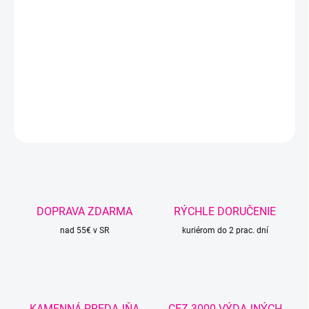
−
+
Pridať do košíka
Melírovaná, antipilingová, jemná celoročná priadza s prímesou
bambusu, vhodná aj pre malé deti.
DETAILNÉ INFORMÁCIE
OPÝTAŤ SA
STRÁŽIŤ
DOPRAVA ZDARMA
RÝCHLE DORUČENIE
nad 55€ v SR
kuriérom do 2 prac. dní
KAMENNÁ PREDAJŇA
CEZ 3000 VÝDAJNÝCH