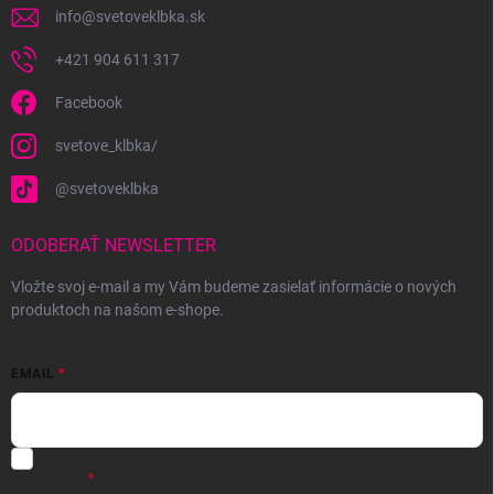
info
@
svetoveklbka.sk
+421 904 611 317
Facebook
svetove_klbka/
@svetoveklbka
ODOBERAŤ NEWSLETTER
Vložte svoj e-mail a my Vám budeme zasielať informácie o nových
produktoch na našom e-shope.
EMAIL
Vložením e-mailu súhlasíte s
podmienkami ochrany osobných
údajov