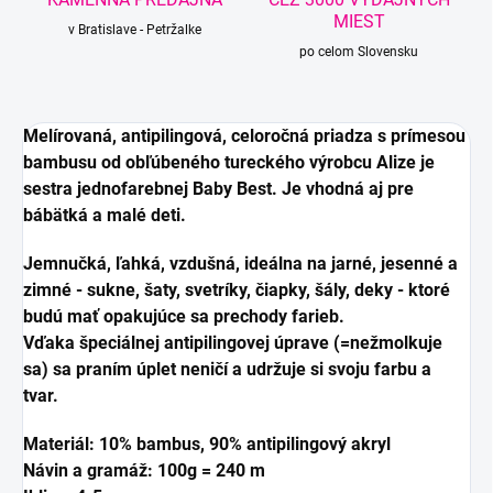
MIEST
v Bratislave - Petržalke
po celom Slovensku
Melírovaná, antipilingová, celoročná priadza s prímesou
bambusu od obľúbeného tureckého výrobcu Alize je
sestra jednofarebnej Baby Best. Je vhodná aj pre
bábätká a malé deti.
Jemnučká, ľahká, vzdušná, ideálna na jarné, jesenné a
zimné - sukne, šaty, svetríky, čiapky, šály, deky - ktoré
budú mať opakujúce sa prechody farieb.
Vďaka špeciálnej antipilingovej úprave (=nežmolkuje
sa) sa praním úplet neničí a udržuje si svoju farbu a
tvar.
Materiál: 10% bambus, 90% antipilingový akryl
Návin a gramáž: 100g = 240 m