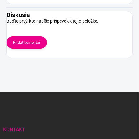
Diskusia
Buďte prvý, kto napíše príspevok k tejto položke.
Pridať komentár
Z
á
p
ä
t
i
KONTAKT
e