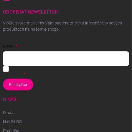
ODOBERAŤ NEWSLETTER
Vložte svoj e-mail a my Vám budeme zasielať informácie o nových
produktoch na našom e-shope.
EMAIL
Vložením e-mailu súhlasíte s
podmienkami ochrany osobných
údajov
Prihlásiť sa
O NÁS
O nás
Náš BLOG
Predajňa