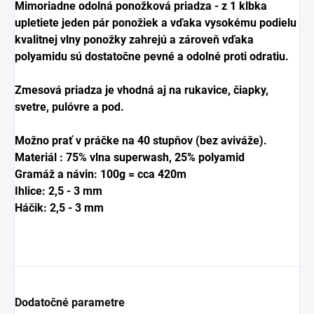
Mimoriadne odolná ponožková priadza - z 1 klbka
upletiete jeden pár ponožiek a vďaka vysokému podielu
kvalitnej vlny ponožky zahrejú a zároveň vďaka
polyamidu sú dostatočne pevné a odolné proti odratiu.
Zmesová priadza je vhodná aj na rukavice, čiapky,
svetre, pulóvre a pod.
Možno prať v práčke na 40 stupňov (bez aviváže).
Materiál : 75% vlna superwash, 25% polyamid
Gramáž a návin: 100g = cca 420m
Ihlice: 2,5 - 3 mm
Háčik:
2,5 - 3
mm
Dodatočné parametre