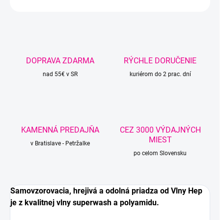
OPÝTAŤ SA
STRÁŽIŤ
DOPRAVA ZDARMA
RÝCHLE DORUČENIE
nad 55€ v SR
kuriérom do 2 prac. dní
KAMENNÁ PREDAJŇA
CEZ 3000 VÝDAJNÝCH
MIEST
v Bratislave - Petržalke
po celom Slovensku
Samovzorovacia, hrejivá a odolná priadza od Vlny Hep
je z kvalitnej vlny superwash a polyamidu.