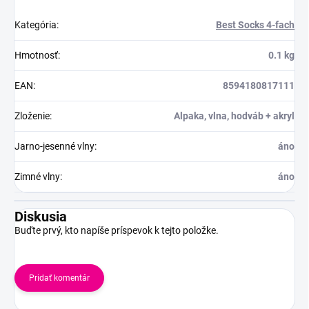
Kategória
:
Best Socks 4-fach
Hmotnosť
:
0.1 kg
EAN
:
8594180817111
Zloženie
:
Alpaka, vlna, hodváb + akryl
Jarno-jesenné vlny
:
áno
Zimné vlny
:
áno
Diskusia
Buďte prvý, kto napíše príspevok k tejto položke.
Pridať komentár