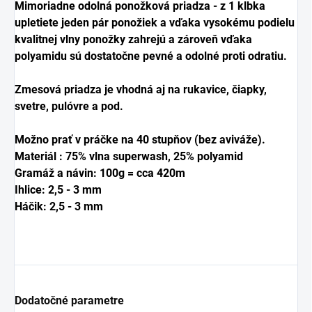
Mimoriadne odolná ponožková priadza - z 1 klbka
upletiete jeden pár ponožiek a vďaka vysokému podielu
kvalitnej vlny ponožky zahrejú a zároveň vďaka
polyamidu sú dostatočne pevné a odolné proti odratiu.
Zmesová priadza je vhodná aj na rukavice, čiapky,
svetre, pulóvre a pod.
Možno prať v práčke na 40 stupňov (bez aviváže).
Materiál : 75% vlna superwash, 25% polyamid
Gramáž a návin: 100g = cca 420m
Ihlice: 2,5 - 3 mm
Háčik:
2,5 - 3
mm
Dodatočné parametre