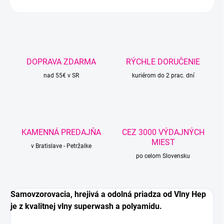
OPÝTAŤ SA
STRÁŽIŤ
DOPRAVA ZDARMA
RÝCHLE DORUČENIE
nad 55€ v SR
kuriérom do 2 prac. dní
KAMENNÁ PREDAJŇA
CEZ 3000 VÝDAJNÝCH
MIEST
v Bratislave - Petržalke
po celom Slovensku
Samovzorovacia, hrejivá a odolná priadza od Vlny Hep
je z kvalitnej vlny superwash a polyamidu.