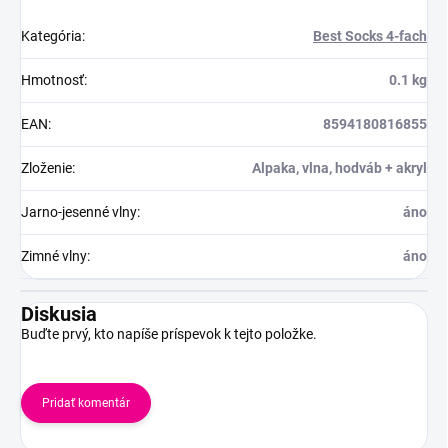
Kategória
:
Best Socks 4-fach
Hmotnosť
:
0.1 kg
EAN
:
8594180816855
Zloženie
:
Alpaka, vlna, hodváb + akryl
Jarno-jesenné vlny
:
áno
Zimné vlny
:
áno
Diskusia
Buďte prvý, kto napíše príspevok k tejto položke.
Pridať komentár