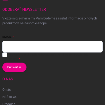
ODOBERAŤ NEWSLETTER
Vložte svoj e-mail a my Vám budeme zasielať informácie o nových
produktoch na našom e-shope.
EMAIL
Vložením e-mailu súhlasíte s
podmienkami ochrany osobných
údajov
Prihlásiť sa
O NÁS
O nás
Náš BLOG
Predajňa