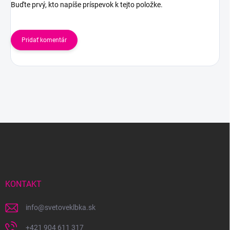
Buďte prvý, kto napíše príspevok k tejto položke.
Pridať komentár
Z
á
p
ä
t
i
KONTAKT
e
info
@
svetoveklbka.sk
+421 904 611 317