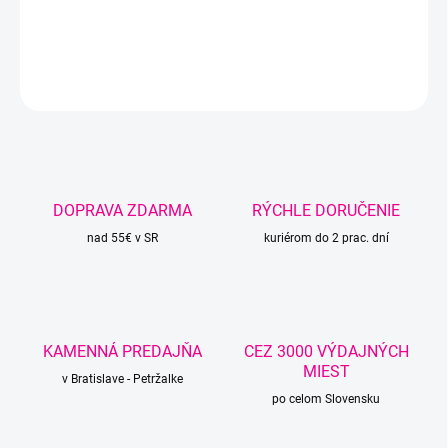
vhodná na zimné úplety, čiapky, šály, deky a hračky.
DETAILNÉ INFORMÁCIE
OPÝTAŤ SA
STRÁŽIŤ
DOPRAVA ZDARMA
RÝCHLE DORUČENIE
nad 55€ v SR
kuriérom do 2 prac. dní
KAMENNÁ PREDAJŇA
CEZ 3000 VÝDAJNÝCH
MIEST
v Bratislave - Petržalke
po celom Slovensku