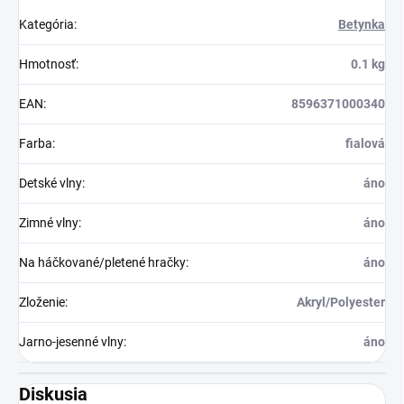
Kategória
:
Betynka
Hmotnosť
:
0.1 kg
EAN
:
8596371000340
Farba
:
fialová
Detské vlny
:
áno
Zimné vlny
:
áno
Na háčkované/pletené hračky
:
áno
Zloženie
:
Akryl/Polyester
Jarno-jesenné vlny
:
áno
Diskusia