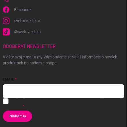
Facebook
svetove_klbka/
@svetoveklbka
ODOBERAŤ NEWSLETTER
Vložte svoj e-mail a my Vám budeme zasielať informácie o nových
produktoch na našom e-shope.
EMAIL
Vložením e-mailu súhlasíte s
podmienkami ochrany osobných
údajov
Prihlásiť sa