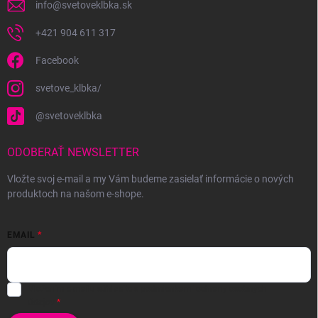
info
@
svetoveklbka.sk
+421 904 611 317
Facebook
svetove_klbka/
@svetoveklbka
ODOBERAŤ NEWSLETTER
Vložte svoj e-mail a my Vám budeme zasielať informácie o nových
produktoch na našom e-shope.
EMAIL
Vložením e-mailu súhlasíte s
podmienkami ochrany osobných
údajov