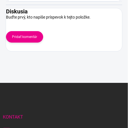
Diskusia
Buďte prvý, kto napíše príspevok k tejto položke.
Pridať komentár
Z
á
p
ä
t
i
KONTAKT
e