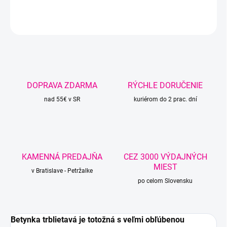
DETAILNÉ INFORMÁCIE
OPÝTAŤ SA
STRÁŽIŤ
DOPRAVA ZDARMA
RÝCHLE DORUČENIE
nad 55€ v SR
kuriérom do 2 prac. dní
KAMENNÁ PREDAJŇA
CEZ 3000 VÝDAJNÝCH
MIEST
v Bratislave - Petržalke
po celom Slovensku
Betynka trblietavá je totožná s veľmi obľúbenou