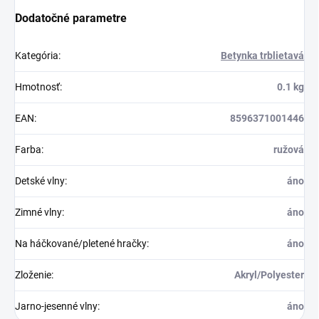
Dodatočné parametre
Kategória
:
Betynka trblietavá
Hmotnosť
:
0.1 kg
EAN
:
8596371001446
Farba
:
ružová
Detské vlny
:
áno
Zimné vlny
:
áno
Na háčkované/pletené hračky
:
áno
Zloženie
:
Akryl/Polyester
Jarno-jesenné vlny
:
áno