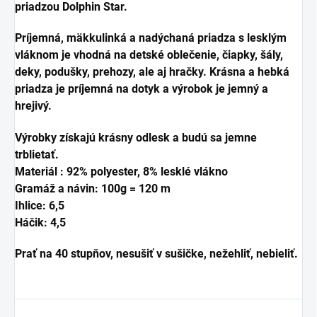
priadzou Dolphin Star.
Príjemná, mäkkulinká a nadýchaná priadza s lesklým
vláknom je vhodná na detské oblečenie, čiapky, šály,
deky, podušky, prehozy, ale aj hračky.
Krásna a hebká
priadza je príjemná na dotyk a výrobok je jemný a
hrejivý.
Výrobky získajú krásny odlesk a budú sa jemne
trblietať.
Materiál : 92% polyester, 8% lesklé vlákno
Gramáž a návin: 100g = 120 m
Ihlice: 6,5
Háčik: 4,5
Prať na 40 stupňov, nesušiť v sušičke, nežehliť, nebieliť.