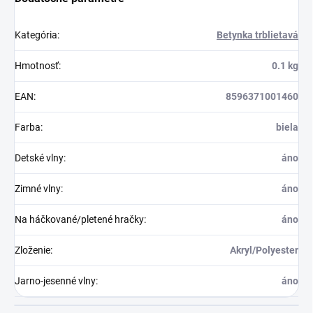
Kategória
:
Betynka trblietavá
Hmotnosť
:
0.1 kg
EAN
:
8596371001460
Farba
:
biela
Detské vlny
:
áno
Zimné vlny
:
áno
Na háčkované/pletené hračky
:
áno
Zloženie
:
Akryl/Polyester
Jarno-jesenné vlny
:
áno