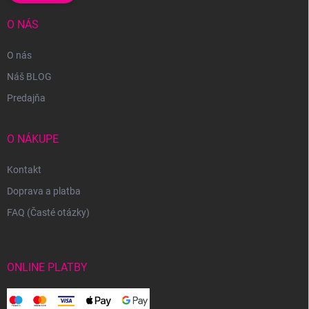
O NÁS
O nás
Náš BLOG
Predajňa
O NÁKUPE
Kontakt
Doprava a platba
FAQ (Časté otázky)
ONLINE PLATBY