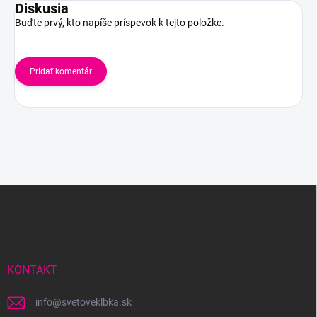
Diskusia
Buďte prvý, kto napíše príspevok k tejto položke.
Pridať komentár
Z
á
p
ä
t
i
KONTAKT
e
info
@
svetoveklbka.sk