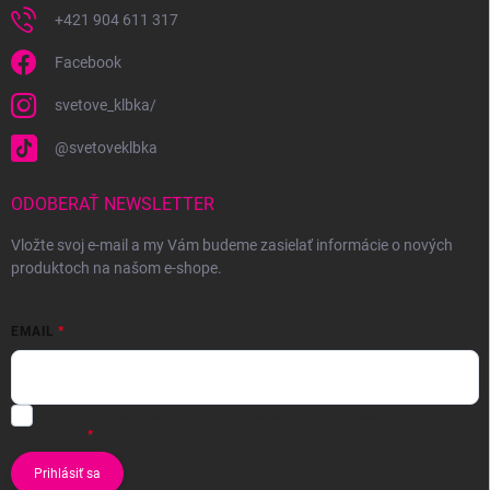
+421 904 611 317
Facebook
svetove_klbka/
@svetoveklbka
ODOBERAŤ NEWSLETTER
Vložte svoj e-mail a my Vám budeme zasielať informácie o nových
produktoch na našom e-shope.
EMAIL
Vložením e-mailu súhlasíte s
podmienkami ochrany osobných
údajov
Prihlásiť sa