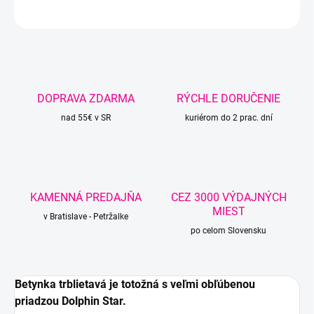
OPÝTAŤ SA
STRÁŽIŤ
DOPRAVA ZDARMA
RÝCHLE DORUČENIE
nad 55€ v SR
kuriérom do 2 prac. dní
KAMENNÁ PREDAJŇA
CEZ 3000 VÝDAJNÝCH
MIEST
v Bratislave - Petržalke
po celom Slovensku
Betynka trblietavá je totožná s veľmi obľúbenou
priadzou Dolphin Star.