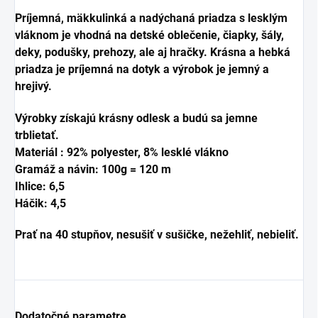
Príjemná, mäkkulinká a nadýchaná priadza s lesklým
vláknom je vhodná na detské oblečenie, čiapky, šály,
deky, podušky, prehozy, ale aj hračky.
Krásna a hebká
priadza je príjemná na dotyk a výrobok je jemný a
hrejivý.
Výrobky získajú krásny odlesk a budú sa jemne
trblietať.
Materiál : 92% polyester, 8% lesklé vlákno
Gramáž a návin: 100g = 120 m
Ihlice: 6,5
Háčik: 4,5
Prať na 40 stupňov, nesušiť v sušičke, nežehliť, nebieliť.
Dodatočné parametre