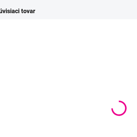
úvisiaci tovar
SKLADOM
(
>10 KS
)
Bezpečnostný
noštek -
semišový
14x15mm
€0,60
Do košíka
Bezpečnostný,