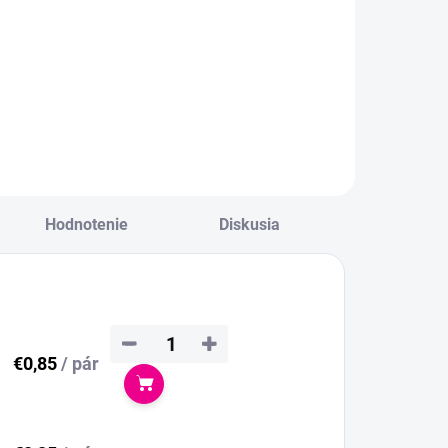
Hodnotenie
Diskusia
−
+
€0,85
/ pár
Do košíka