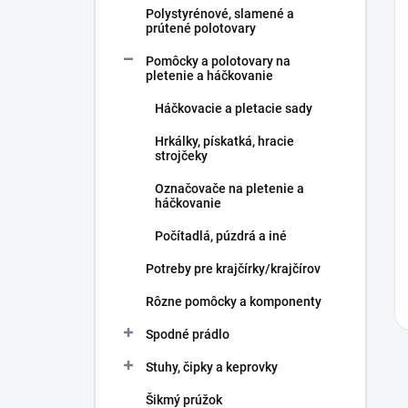
Polystyrénové, slamené a
prútené polotovary
Pomôcky a polotovary na
pletenie a háčkovanie
Háčkovacie a pletacie sady
Hrkálky, pískatká, hracie
strojčeky
Označovače na pletenie a
háčkovanie
Počítadlá, púzdrá a iné
Potreby pre krajčírky/krajčírov
Rôzne pomôcky a komponenty
Spodné prádlo
Stuhy, čipky a keprovky
Šikmý prúžok