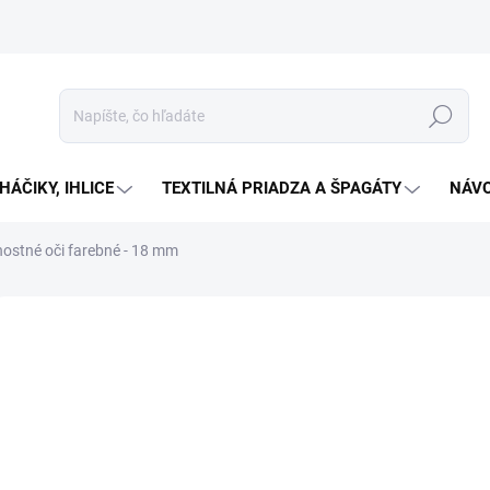
Hľadať
HÁČIKY, IHLICE
TEXTILNÁ PRIADZA A ŠPAGÁTY
NÁVO
ostné oči farebné - 18 mm
Neohodnotené
Podrobnosti hodnotenia
€0
Jedno
Zv
cena:
Bezpeč
háčkov