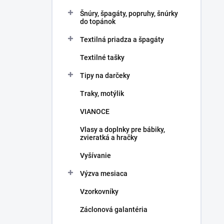
Šnúry, špagáty, popruhy, šnúrky
do topánok
Textilná priadza a špagáty
Textilné tašky
Tipy na darčeky
Traky, motýlik
VIANOCE
Vlasy a doplnky pre bábiky,
zvieratká a hračky
Vyšívanie
Výzva mesiaca
Vzorkovníky
Záclonová galantéria