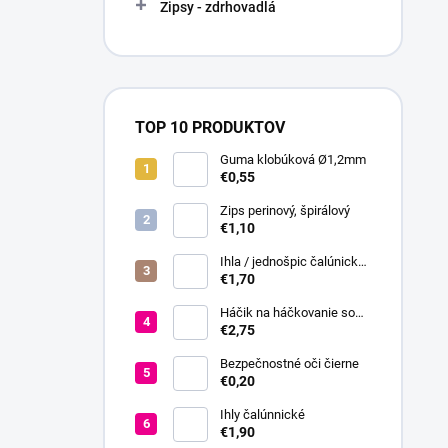
Zipsy - zdrhovadlá
TOP 10 PRODUKTOV
Guma klobúková Ø1,2mm
€0,55
Zips perinový, špirálový
€1,10
Ihla / jednošpic čalúnická
20 cm
€1,70
Háčik na háčkovanie so
silikónovou rukoväťou veľ.
€2,75
2,5-6
Bezpečnostné oči čierne
€0,20
Ihly čalúnnické
€1,90