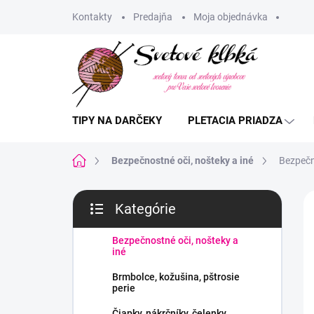
Prejsť
Kontakty
Predajňa
Moja objednávka
na
obsah
TIPY NA DARČEKY
PLETACIA PRIADZA
Domov
Bezpečnostné oči, nošteky a iné
Bezpečn
B
Kategórie
o
Preskočiť
č
kategórie
n
Bezpečnostné oči, nošteky a
iné
ý
p
Brmbolce, kožušina, pštrosie
a
perie
n
Čiapky, nákrčníky, čelenky