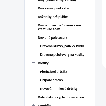
e
l
Darčeková poukážka
Dáždniky, pršiplášte
Diamantové maľovanie a iné
kreatívne sady
Drevené polotovary
Drevené krúžky, paličky, krídla
Drevené polotovary na košíky
Drôtiky
Floristické drôtiky
Chlpaté drôtiky
Kovové/hliníkové drôtiky
Duté vlákno, výplň do vankúšov
Gombíky