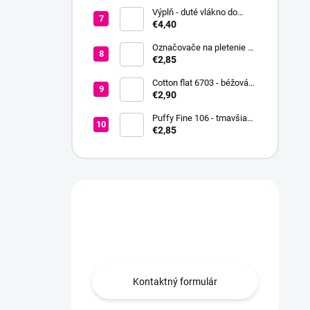
Výplň - duté vlákno do
hračiek a vankúšov
€4,40
Označovače na pletenie a
háčkovanie + koncovka +
€2,85
ihla
Cotton flat 6703 - béžová
svetlá
€2,90
Puffy Fine 106 - tmavšia
červená
€2,85
Máte otázku?
Obráťte sa na nás.
Kontaktný formulár