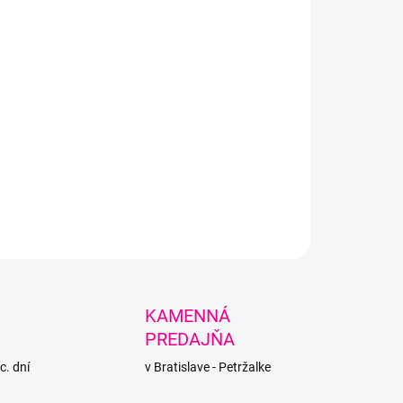
e za pár.
LNÉ INFORMÁCIE
PÝTAŤ SA
STRÁŽIŤ
KAMENNÁ
PREDAJŇA
c. dní
v Bratislave - Petržalke