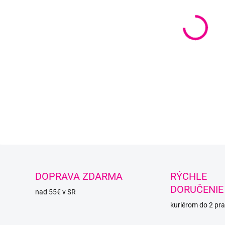
Cena j
DETAI
O
DOPRAVA ZDARMA
RÝCHLE
DORUČENIE
nad 55€ v SR
kuriérom do 2 pra