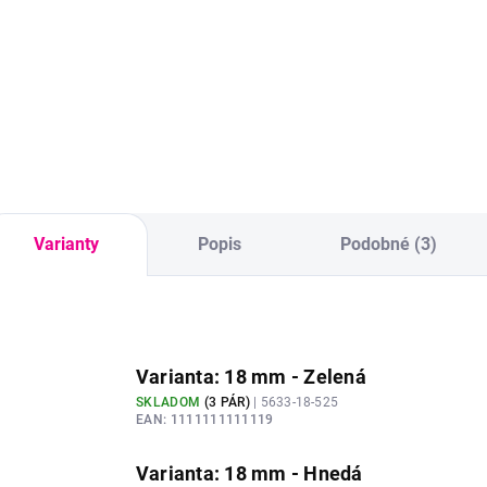
semišový noštek
veľkosti 11x14 mm.
Varianty
Popis
Podobné (3)
Varianta: 18 mm - Zelená
SKLADOM
(
3 PÁR
)
| 5633-18-525
EAN:
1111111111119
Varianta: 18 mm - Hnedá