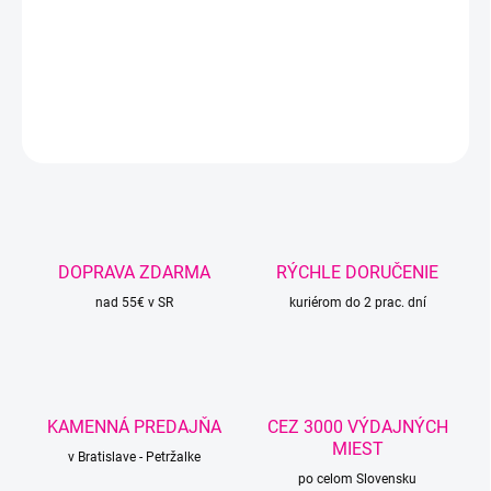
Cena je za 1 pár.
DETAILNÉ INFORMÁCIE
OPÝTAŤ SA
STRÁŽIŤ
DOPRAVA ZDARMA
RÝCHLE DORUČENIE
nad 55€ v SR
kuriérom do 2 prac. dní
KAMENNÁ PREDAJŇA
CEZ 3000 VÝDAJNÝCH
MIEST
v Bratislave - Petržalke
po celom Slovensku