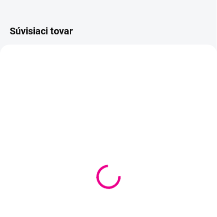
Súvisiaci tovar
SKLADOM
(
1 KS
)
Parochňa / vlasy pre
bábiky 15 cm
€5,15
Detail
Rovné, umelé vlasy pre bábiky 15