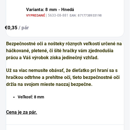
Varianta: 8 mm - Hnedá
| 5633-08-881
VYPREDANÉ
EAN:
8717738933198
€0,35
/ pár
Bezpečnostné oči a nošteky rôznych veľkostí určené na
háčkované, pletené, či šité hračky vám zjednodušia
prácu a Váš výrobok získa jedinečný vzhľad.
Už sa viac nemusíte obávať, že dieťatko pri hraní sa s
hračkou odtrhne a prehltne oči, tieto bezpečnostné oči
držia na svojom mieste naozaj bezpečne.
Veľkosť: 8 mm
Cena je za pár.