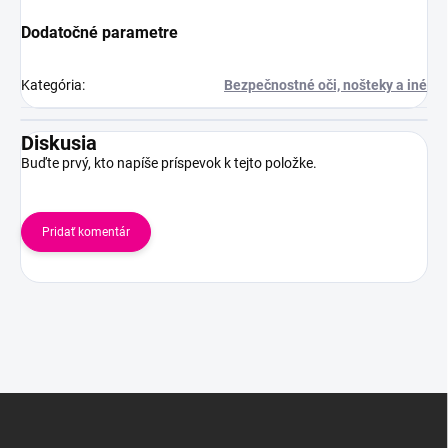
Dodatočné parametre
Kategória
:
Bezpečnostné oči, nošteky a iné
Diskusia
Buďte prvý, kto napíše príspevok k tejto položke.
Pridať komentár
Z
á
p