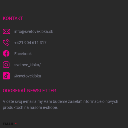
ä
t
i
KONTAKT
e
info
@
svetoveklbka.sk
+421 904 611 317
Facebook
svetove_klbka/
@svetoveklbka
ODOBERAŤ NEWSLETTER
Vložte svoj e-mail a my Vám budeme zasielať informácie o nových
produktoch na našom e-shope.
EMAIL