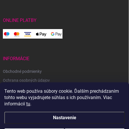
ONLINE PLATBY
INFORMÁCIE
Obchodné podmienky
Ochrana osobných údajov
Reklamačný poriadok
Tento web používa súbory cookie. Ďalším prechádzaním
tohto webu vyjadrujete súhlas s ich používaním. Viac
Odstúpenie od zmluvy
informácií
tu
.
Nastavenie