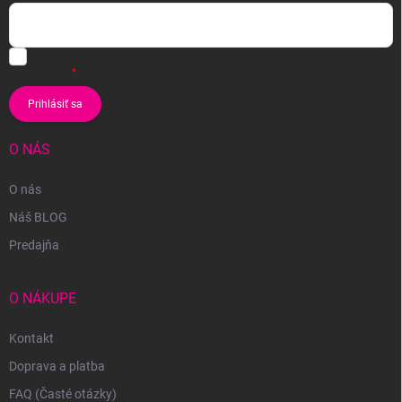
Vložením e-mailu súhlasíte s
podmienkami ochrany osobných
údajov
Prihlásiť sa
O NÁS
O nás
Náš BLOG
Predajňa
O NÁKUPE
Kontakt
Doprava a platba
FAQ (Časté otázky)