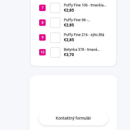
Puffy Fine 106 - tmavšia
červená
€2,85
Puffy Fine 98 -
fialovoružová
€2,85
Puffy Fine 216 - sýto žltá
€2,85
Betynka 378 - tmavá
medová
€3,70
Máte otázku?
Obráťte sa na nás.
Kontaktný formulár