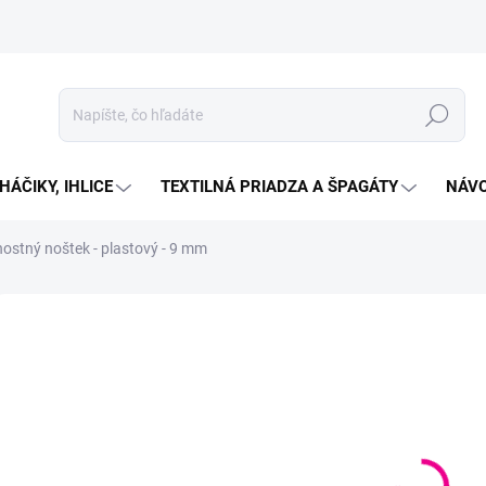
Hľadať
HÁČIKY, IHLICE
TEXTILNÁ PRIADZA A ŠPAGÁTY
NÁVO
ostný noštek - plastový - 9 mm
Neohodnotené
Podrobnosti hodnotenia
€0
Jedno
VYP
cena:
MOŽN
DORU
Plasto