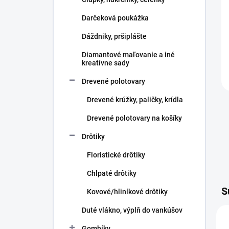
e
l
Darčeková poukážka
Dáždniky, pršiplášte
Diamantové maľovanie a iné
kreatívne sady
Drevené polotovary
Drevené krúžky, paličky, krídla
Drevené polotovary na košíky
Drôtiky
Floristické drôtiky
Chlpaté drôtiky
S
Kovové/hliníkové drôtiky
Duté vlákno, výplň do vankúšov
Gombíky