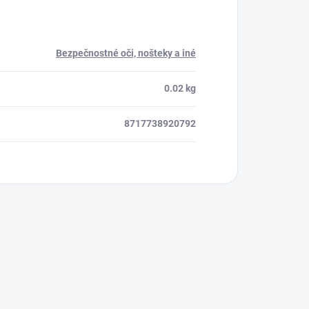
Bezpečnostné oči, nošteky a iné
0.02 kg
8717738920792