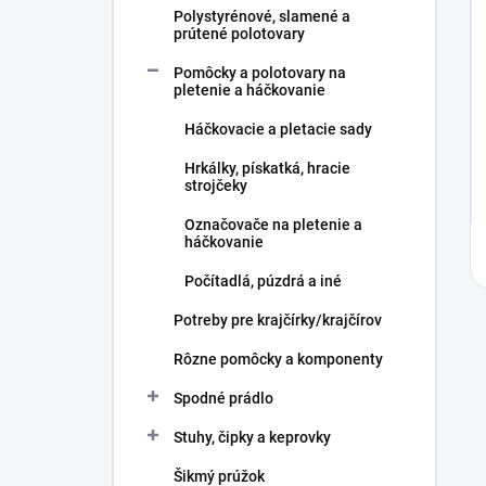
Polystyrénové, slamené a
prútené polotovary
Pomôcky a polotovary na
pletenie a háčkovanie
Háčkovacie a pletacie sady
Hrkálky, pískatká, hracie
strojčeky
Označovače na pletenie a
háčkovanie
Počítadlá, púzdrá a iné
Potreby pre krajčírky/krajčírov
Rôzne pomôcky a komponenty
Spodné prádlo
Stuhy, čipky a keprovky
Šikmý prúžok