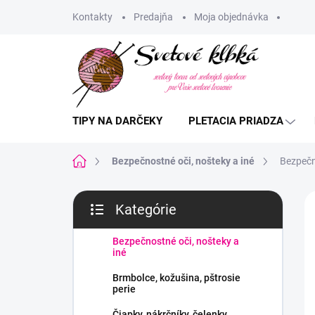
Prejsť
Kontakty
Predajňa
Moja objednávka
na
obsah
TIPY NA DARČEKY
PLETACIA PRIADZA
Domov
Bezpečnostné oči, nošteky a iné
Bezpečn
B
Kategórie
o
Preskočiť
č
kategórie
n
Bezpečnostné oči, nošteky a
iné
ý
p
Brmbolce, kožušina, pštrosie
a
perie
n
Čiapky, nákrčníky, čelenky