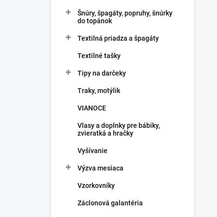
Šnúry, špagáty, popruhy, šnúrky
do topánok
Textilná priadza a špagáty
Textilné tašky
Tipy na darčeky
Traky, motýlik
VIANOCE
Vlasy a doplnky pre bábiky,
zvieratká a hračky
Vyšívanie
Výzva mesiaca
Vzorkovníky
Záclonová galantéria