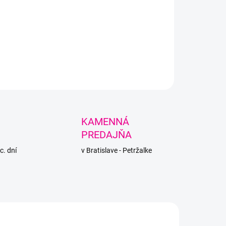
LNÉ INFORMÁCIE
PÝTAŤ SA
STRÁŽIŤ
KAMENNÁ
PREDAJŇA
c. dní
v Bratislave - Petržalke