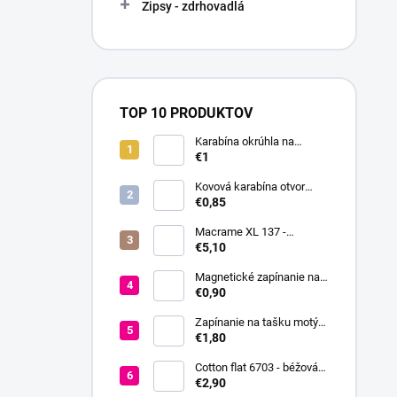
Zipsy - zdrhovadlá
TOP 10 PRODUKTOV
Karabína okrúhla na
kabelky / krúžok na kľúče
€1
Ø16 mm
Kovová karabína otvor
18mm
€0,85
Macrame XL 137 -
smotanová
€5,10
Magnetické zapínanie na
prišitie Ø18 mm
€0,90
Zapínanie na tašku motýľ
37x52 mm
€1,80
Cotton flat 6703 - béžová
svetlá
€2,90