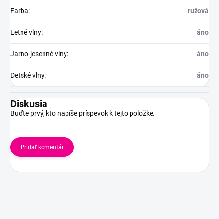
Farba
:
ružová
Letné vlny
:
áno
Jarno-jesenné vlny
:
áno
Detské vlny
:
áno
Diskusia
Buďte prvý, kto napíše príspevok k tejto položke.
Pridať komentár