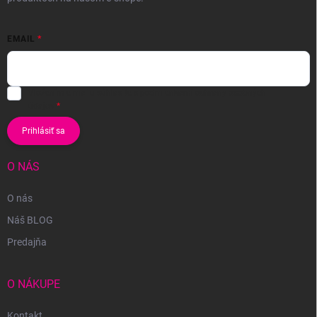
EMAIL
Vložením e-mailu súhlasíte s
podmienkami ochrany osobných
údajov
Prihlásiť sa
O NÁS
O nás
Náš BLOG
Predajňa
O NÁKUPE
Kontakt