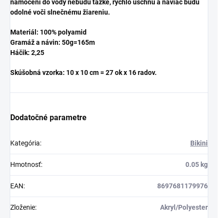
namočení do vody nebudú ťažké, rýchlo uschnú a naviac budú
odolné voči slnečnému žiareniu.
Materiál: 100% polyamid
Gramáž a návin: 50g=165m
Háčik: 2,25
Skúšobná vzorka: 10 x 10 cm = 27 ok x 16 radov.
Dodatočné parametre
Kategória
:
Bikini
Hmotnosť
:
0.05 kg
EAN
:
8697681179976
Zloženie
:
Akryl/Polyester