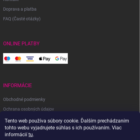
Doprava a platba
FAQ (Časté otázky)
ONLINE PLATBY
INFORMÁCIE
Obchodné podmienky
Ochrana osobných údajov
Reklamačný poriadok
Tento web používa súbory cookie. Ďalším prechádzaním
tohto webu vyjadrujete súhlas s ich používaním. Viac
Odstúpenie od zmluvy
informácií
tu
.