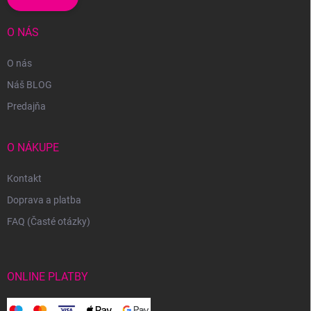
O NÁS
O nás
Náš BLOG
Predajňa
O NÁKUPE
Kontakt
Doprava a platba
FAQ (Časté otázky)
ONLINE PLATBY