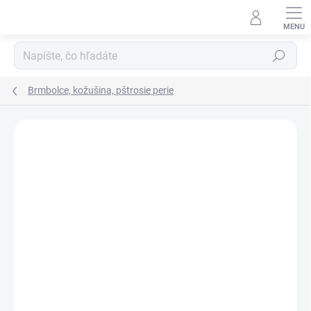
Prejsť
na
obsah
Hľadať
Brmbolce, kožušina, pštrosie perie
Podrobnosti hodnotenia
Neohodnotené
ZNAČKA:
YARNART