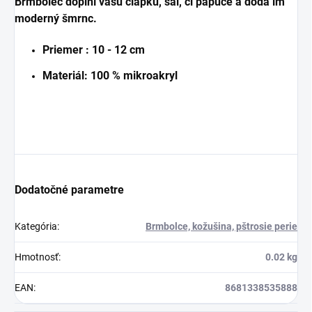
Brmbolec doplní vašu čiapku, šál, či papuče a dodá im
moderný šmrnc.
Priemer : 10 - 12 cm
Materiál: 100 % mikroakryl
Dodatočné parametre
Kategória
:
Brmbolce, kožušina, pštrosie perie
Hmotnosť
:
0.02 kg
EAN
:
8681338535888