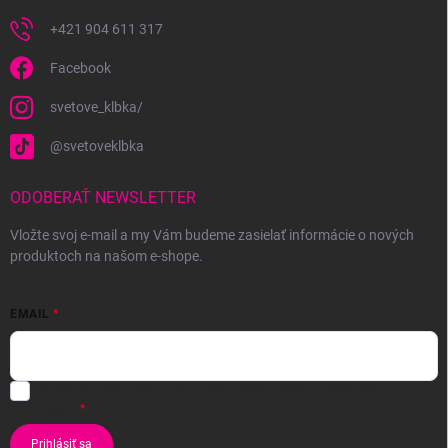
+421 904 611 317
Facebook
svetove_klbka/
@svetoveklbka
ODOBERAŤ NEWSLETTER
Vložte svoj e-mail a my Vám budeme zasielať informácie o nových
produktoch na našom e-shope.
EMAIL
Vložením e-mailu súhlasíte s
podmienkami ochrany osobných
údajov
Prihlásiť sa