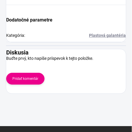
Dodatočné parametre
Kategória
:
Plastová galantéria
Diskusia
Buďte prvý, kto napíše príspevok k tejto položke.
Pridať komentár
Z