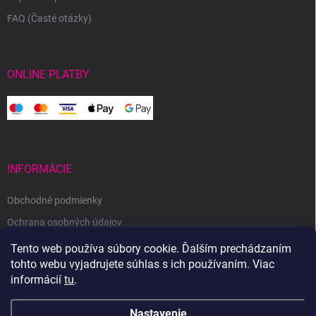
FAQ (Časté otázky)
ONLINE PLATBY
INFORMÁCIE
Obchodné podmienky
Ochrana osobných údajov
Reklamačný poriadok
Tento web používa súbory cookie. Ďalším prechádzaním
tohto webu vyjadrujete súhlas s ich používaním. Viac
Odstúpenie od zmluvy
informácií
tu
.
Nastavenie