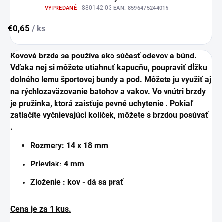
| 880142-03
VYPREDANÉ
EAN:
8596475244015
€0,65
/ ks
Kovová brzda sa používa ako súčasť odevov a búnd.
Vďaka nej si môžete utiahnuť kapucňu, poupraviť dĺžku
dolného lemu športovej bundy a pod. Môžete ju využiť aj
na rýchlozaväzovanie batohov a vakov. Vo vnútri brzdy
je pružinka, ktorá zaisťuje pevné uchytenie . Pokiaľ
zatlačíte vyčnievajúci kolíček, môžete s brzdou posúvať
.
Rozmery:
14 x 18 mm
Prievlak: 4 mm
Zloženie : kov - dá sa prať
Cena je za 1 kus.