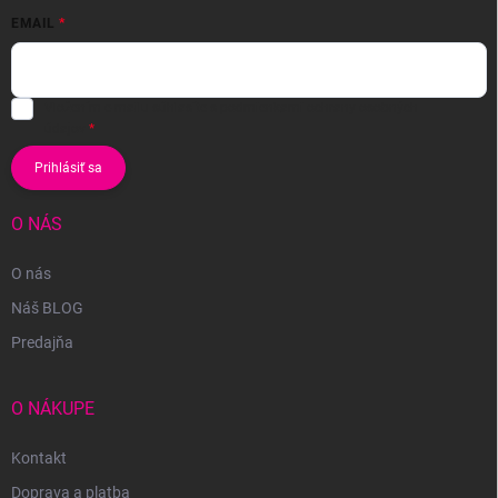
EMAIL
Vložením e-mailu súhlasíte s
podmienkami ochrany osobných
údajov
Prihlásiť sa
O NÁS
O nás
Náš BLOG
Predajňa
O NÁKUPE
Kontakt
Doprava a platba