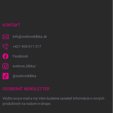
á
p
ä
t
i
KONTAKT
e
info
@
svetoveklbka.sk
+421 904 611 317
Facebook
svetove_klbka/
@svetoveklbka
ODOBERAŤ NEWSLETTER
Vložte svoj e-mail a my Vám budeme zasielať informácie o nových
produktoch na našom e-shope.