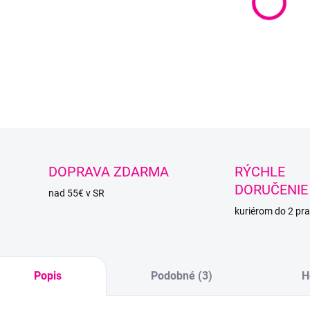
Obľúb
letné 
DETAI
O
DOPRAVA ZDARMA
RÝCHLE
DORUČENIE
nad 55€ v SR
kuriérom do 2 pra
Popis
Podobné (3)
H