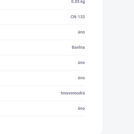
0.05 kg
CN-132
áno
Bavlna
áno
áno
tmavomodrá
áno