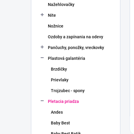
Nažehlovačky
Nite
Nožnice
Ozdoby a zapínania na odevy
Pančuchy, ponožky, vreckovky
Plastová galantéria
Brzdičky
Prievlaky
Trojzubec - spony
Pletacia priadza
Andes
Baby Best
Baby Best Batik