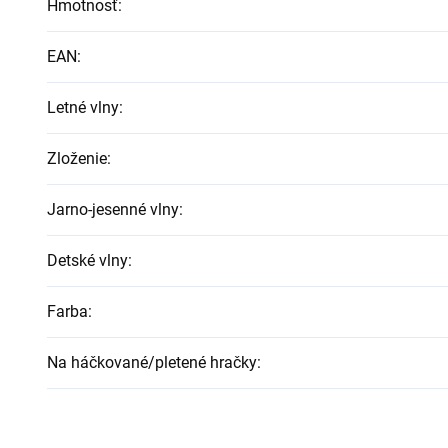
Hmotnosť
:
EAN
:
Letné vlny
:
Zloženie
:
Jarno-jesenné vlny
:
Detské vlny
:
Farba
:
Na háčkované/pletené hračky
: