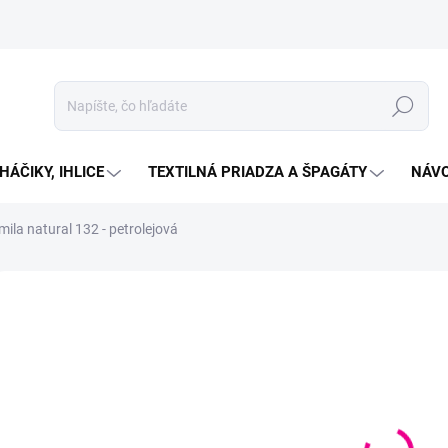
Hľadať
HÁČIKY, IHLICE
TEXTILNÁ PRIADZA A ŠPAGÁTY
NÁVO
ila natural 132 - petrolejová
Neohodnotené
Podrobnosti hodnotenia
ZNAČKA:
STOREX
€2
Jedno
VYP
cena:
MOŽN
DORU