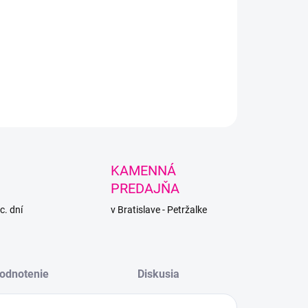
ená 100% mercerovaná bavlna vhodná na hračky a jarné a
úplety.
LNÉ INFORMÁCIE
PÝTAŤ SA
STRÁŽIŤ
KAMENNÁ
PREDAJŇA
c. dní
v Bratislave - Petržalke
odnotenie
Diskusia