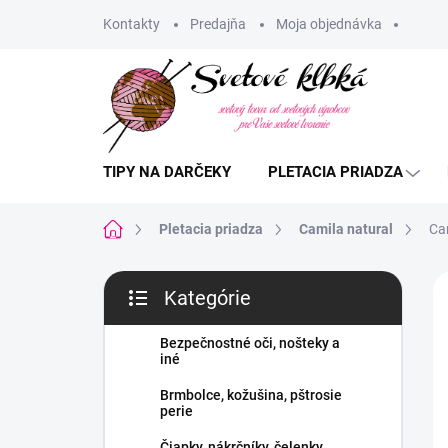
Prejsť
Kontakty
Predajňa
Moja objednávka
na
obsah
TIPY NA DARČEKY
PLETACIA PRIADZA
Domov
Pletacia priadza
Camila natural
Cam
B
Kategórie
o
Preskočiť
č
kategórie
n
Bezpečnostné oči, nošteky a
iné
ý
p
Brmbolce, kožušina, pštrosie
a
perie
n
Čiapky, nákrčníky, čelenky