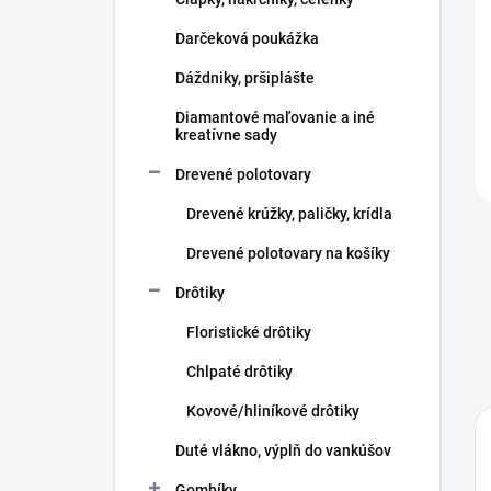
e
l
Darčeková poukážka
Dáždniky, pršiplášte
Diamantové maľovanie a iné
kreatívne sady
Drevené polotovary
Drevené krúžky, paličky, krídla
Drevené polotovary na košíky
Drôtiky
Floristické drôtiky
Chlpaté drôtiky
Kovové/hliníkové drôtiky
Duté vlákno, výplň do vankúšov
Gombíky