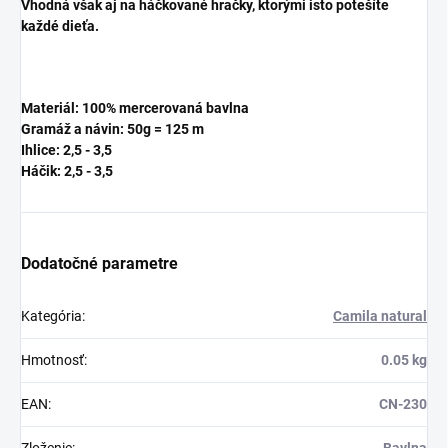
Vhodná však aj na háčkované hračky, ktorými isto potešíte
každé dieťa.
Materiál: 100% mercerovaná bavlna
Gramáž a návin: 50g = 125 m
Ihlice: 2,5 - 3,5
Háčik:
2,5 - 3,5
Dodatočné parametre
Kategória
:
Camila natural
Hmotnosť
:
0.05 kg
EAN
:
CN-230