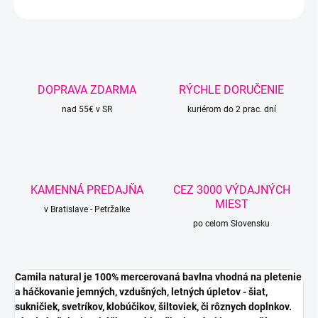
OPÝTAŤ SA
STRÁŽIŤ
DOPRAVA ZDARMA
RÝCHLE DORUČENIE
nad 55€ v SR
kuriérom do 2 prac. dní
KAMENNÁ PREDAJŇA
CEZ 3000 VÝDAJNÝCH
MIEST
v Bratislave - Petržalke
po celom Slovensku
Camila natural je 100% mercerovaná bavlna vhodná na pletenie
a háčkovanie jemných, vzdušných, letných úpletov - šiat,
sukničiek, svetríkov, klobúčikov, šiltoviek, či rôznych doplnkov.