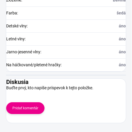
Zloženie
:
Bavlna
Farba
:
šedá
Detské vlny
:
áno
Letné vlny
:
áno
Jarno-jesenné vlny
:
áno
Na háčkované/pletené hračky
:
áno
Diskusia
Buďte prvý, kto napíše príspevok k tejto položke.
Pridať komentár