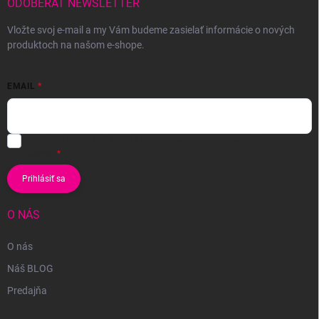
ODOBERAŤ NEWSLETTER
Vložte svoj e-mail a my Vám budeme zasielať informácie o nových
produktoch na našom e-shope.
EMAIL
Vložením e-mailu súhlasíte s
podmienkami ochrany osobných
údajov
Prihlásiť sa
O NÁS
O nás
Náš BLOG
Predajňa