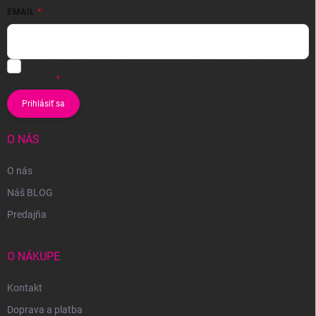
EMAIL
Vložením e-mailu súhlasíte s
podmienkami ochrany osobných
údajov
Prihlásiť sa
O NÁS
O nás
Náš BLOG
Predajňa
O NÁKUPE
Kontakt
Doprava a platba