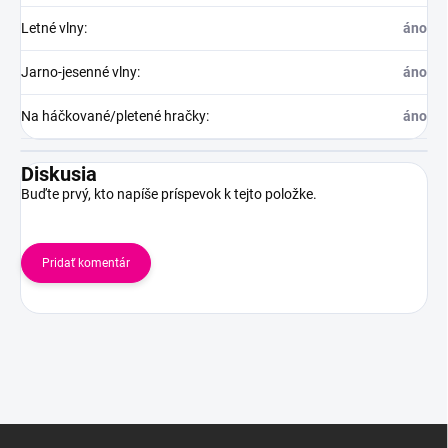
Letné vlny
:
áno
Jarno-jesenné vlny
:
áno
Na háčkované/pletené hračky
:
áno
Diskusia
Buďte prvý, kto napíše príspevok k tejto položke.
Pridať komentár
Z