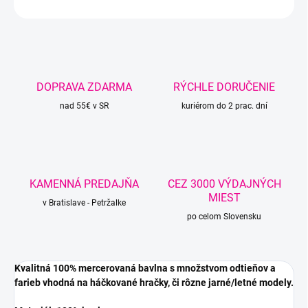
OPÝTAŤ SA
STRÁŽIŤ
DOPRAVA ZDARMA
RÝCHLE DORUČENIE
nad 55€ v SR
kuriérom do 2 prac. dní
KAMENNÁ PREDAJŇA
CEZ 3000 VÝDAJNÝCH
MIEST
v Bratislave - Petržalke
po celom Slovensku
Kvalitná 100% mercerovaná bavlna s množstvom odtieňov a
farieb vhodná na háčkované hračky, či rôzne jarné/letné modely.