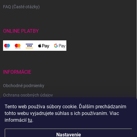
FAQ (Časté otázky)
ONLINE PLATBY
INFORMÁCIE
Obchodné podmienky
Ochrana osobných údajov
Reklamačný poriadok
Tento web používa súbory cookie. Ďalším prechádzaním
tohto webu vyjadrujete súhlas s ich používaním. Viac
Odstúpenie od zmluvy
informácií
tu
.
Nastavenie