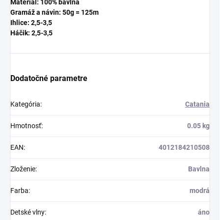
Materiál: 100% bavlna
Gramáž a návin: 50g = 125m
Ihlice: 2,5-3,5
Háčik: 2,5-3,5
Dodatočné parametre
Kategória
:
Catania
Hmotnosť
:
0.05 kg
EAN
:
4012184210508
Zloženie
:
Bavlna
Farba
:
modrá
Detské vlny
:
áno