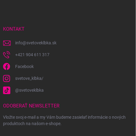
á
p
ä
t
i
KONTAKT
e
info
@
svetoveklbka.sk
+421 904 611 317
Facebook
svetove_klbka/
@svetoveklbka
ODOBERAŤ NEWSLETTER
Vložte svoj e-mail a my Vám budeme zasielať informácie o nových
produktoch na našom e-shope.