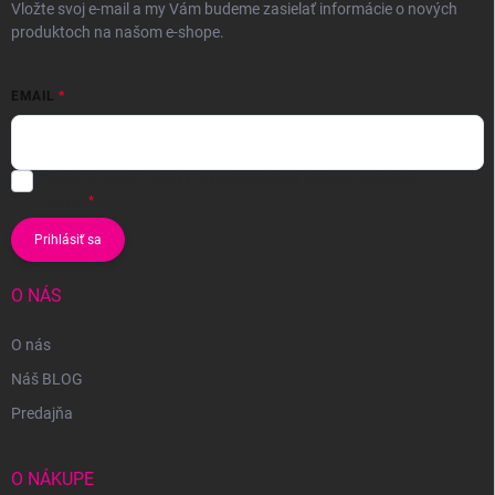
Vložte svoj e-mail a my Vám budeme zasielať informácie o nových
produktoch na našom e-shope.
EMAIL
Vložením e-mailu súhlasíte s
podmienkami ochrany osobných
údajov
Prihlásiť sa
O NÁS
O nás
Náš BLOG
Predajňa
O NÁKUPE