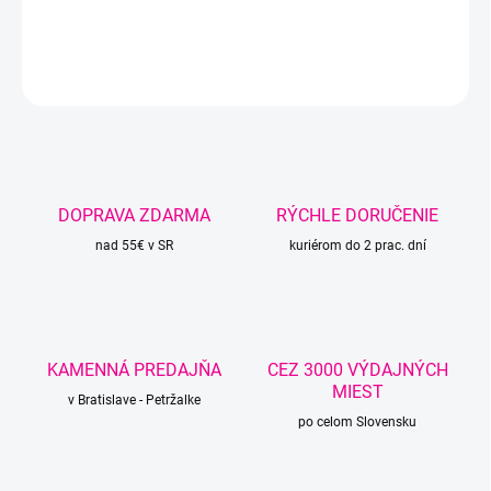
DETAILNÉ INFORMÁCIE
OPÝTAŤ SA
STRÁŽIŤ
DOPRAVA ZDARMA
RÝCHLE DORUČENIE
nad 55€ v SR
kuriérom do 2 prac. dní
KAMENNÁ PREDAJŇA
CEZ 3000 VÝDAJNÝCH
MIEST
v Bratislave - Petržalke
po celom Slovensku