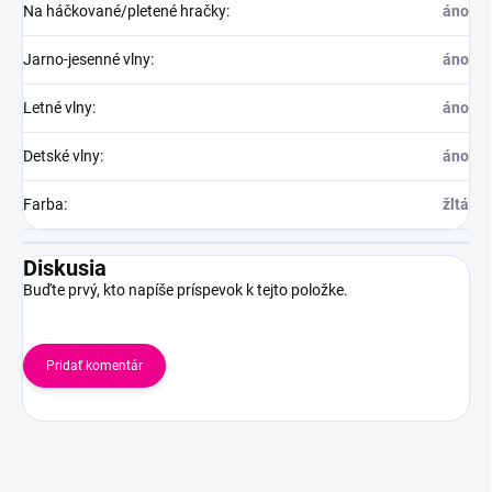
Na háčkované/pletené hračky
:
áno
Jarno-jesenné vlny
:
áno
Letné vlny
:
áno
Detské vlny
:
áno
Farba
:
žltá
Diskusia
Buďte prvý, kto napíše príspevok k tejto položke.
Pridať komentár