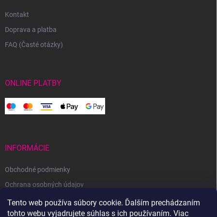
Kontakt
Doprava a platba
FAQ (Časté otázky)
ONLINE PLATBY
INFORMÁCIE
Obchodné podmienky
Ochrana osobných údajov
Reklamačný poriadok
Tento web používa súbory cookie. Ďalším prechádzaním
tohto webu vyjadrujete súhlas s ich používaním. Viac
Odstúpenie od zmluvy