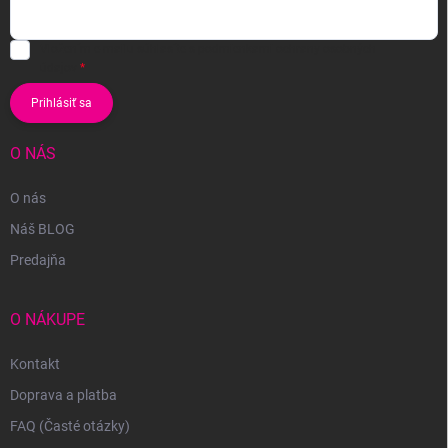
Vložením e-mailu súhlasíte s
podmienkami ochrany osobných
údajov
Prihlásiť sa
O NÁS
O nás
Náš BLOG
Predajňa
O NÁKUPE
Kontakt
Doprava a platba
FAQ (Časté otázky)