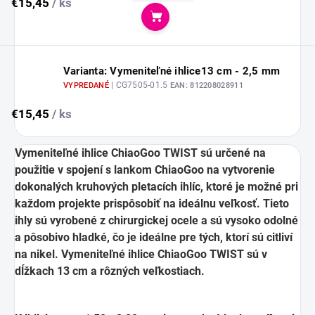
€15,45
/ ks
Do košíka
Varianta: Vymeniteľné ihlice13 cm - 2,5 mm
| CG7505-01.5
VYPREDANÉ
EAN:
812208028911
€15,45
/ ks
Vymeniteľné ihlice ChiaoGoo TWIST sú určené na
použitie v spojení s lankom ChiaoGoo na vytvorenie
dokonalých kruhových pletacích ihlíc, ktoré je možné pri
každom projekte prispôsobiť na ideálnu veľkosť. Tieto
ihly sú vyrobené z chirurgickej ocele a sú vysoko odolné
a pôsobivo hladké, čo je ideálne pre tých, ktorí sú citliví
na nikel. Vymeniteľné ihlice ChiaoGoo TWIST sú v
dĺžkach 13 cm a rôzných veľkostiach.