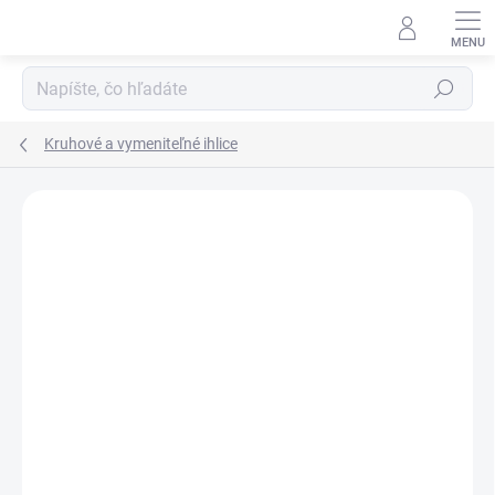
Prejsť
na
obsah
Hľadať
Kruhové a vymeniteľné ihlice
Podrobnosti hodnotenia
Neohodnotené