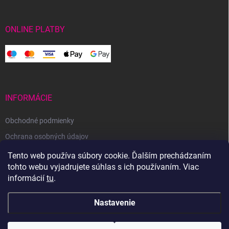
ONLINE PLATBY
INFORMÁCIE
Obchodné podmienky
Ochrana osobných údajov
Reklamačný poriadok
Tento web používa súbory cookie. Ďalším prechádzaním
tohto webu vyjadrujete súhlas s ich používaním. Viac
Odstúpenie od zmluvy
informácií
tu
.
Nastavenie