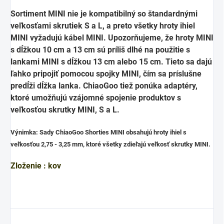
Sortiment MINI nie je kompatibilný so štandardnými
veľkosťami skrutiek S a L, a preto všetky hroty ihiel
MINI vyžadujú kábel MINI. Upozorňujeme, že hroty MINI
s dĺžkou 10 cm a 13 cm sú príliš dlhé na použitie s
lankami MINI s dĺžkou 13 cm alebo 15 cm. Tieto sa dajú
ľahko pripojiť pomocou spojky MINI, čím sa príslušne
predĺži dĺžka lanka. ChiaoGoo tiež ponúka adaptéry,
ktoré umožňujú vzájomné spojenie produktov s
veľkosťou skrutky MINI, S a L.
Výnimka: Sady ChiaoGoo Shorties MINI obsahujú hroty ihiel s
veľkosťou 2,75 - 3,25 mm, ktoré všetky zdieľajú veľkosť skrutky MINI.
Zloženie : kov