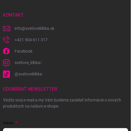
ä
t
i
KONTAKT
e
info
@
svetoveklbka.sk
+421 904 611 317
Facebook
svetove_klbka/
@svetoveklbka
ODOBERAŤ NEWSLETTER
Vložte svoj e-mail a my Vám budeme zasielať informácie o nových
produktoch na našom e-shope.
EMAIL