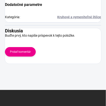
Dodatočné parametre
Kategória
:
Kruhové a vymeniteľné ihlice
Diskusia
Buďte prvý, kto napíše príspevok k tejto položke.
Pridať komentár
Z
á
p