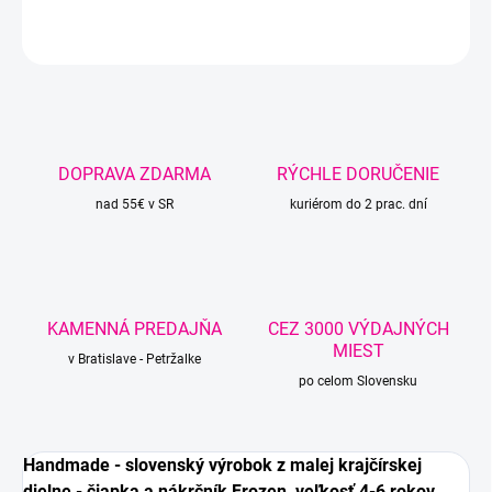
OPÝTAŤ SA
STRÁŽIŤ
DOPRAVA ZDARMA
RÝCHLE DORUČENIE
nad 55€ v SR
kuriérom do 2 prac. dní
KAMENNÁ PREDAJŇA
CEZ 3000 VÝDAJNÝCH
MIEST
v Bratislave - Petržalke
po celom Slovensku
Handmade -
slovenský výrobok z malej krajčírskej
dielne
- čiapka a nákrčník Frozen, veľkosť 4-6 rokov.