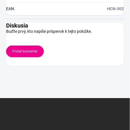
EAN
:
HCN-002
Diskusia
Buďte prvý, kto napíše príspevok k tejto položke.
Pridať komentár
Z
á
p
ä
t