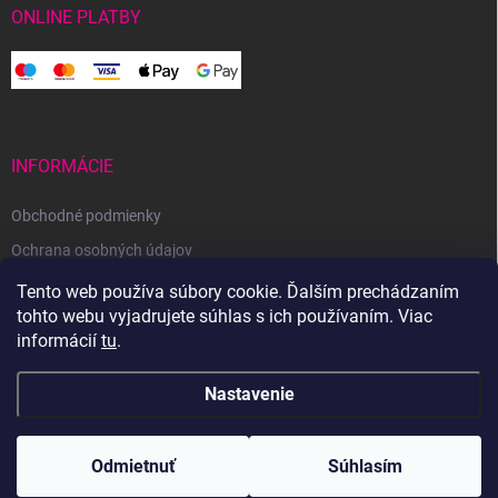
ONLINE PLATBY
INFORMÁCIE
Obchodné podmienky
Ochrana osobných údajov
Reklamačný poriadok
Tento web používa súbory cookie. Ďalším prechádzaním
tohto webu vyjadrujete súhlas s ich používaním. Viac
Odstúpenie od zmluvy
informácií
tu
.
Nastavenie
Copyright 2026
Svetoveklbka.sk
. Všetky práva vyhradené.
Odmietnuť
Súhlasím
Vytvoril Shoptet