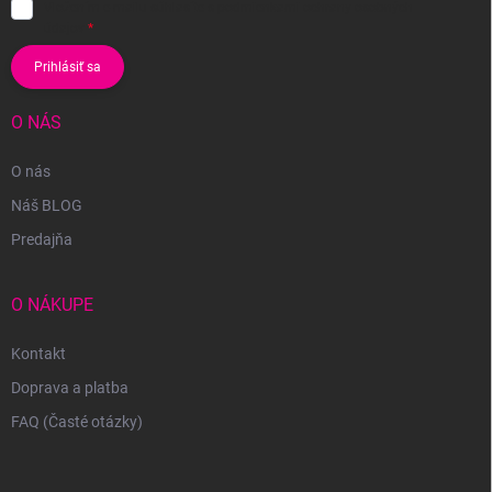
Vložením e-mailu súhlasíte s
podmienkami ochrany osobných
údajov
Prihlásiť sa
O NÁS
O nás
Náš BLOG
Predajňa
O NÁKUPE
Kontakt
Doprava a platba
FAQ (Časté otázky)