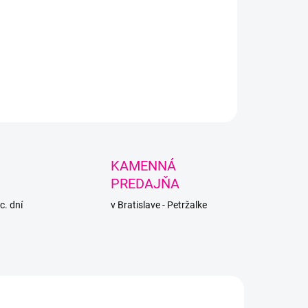
LNÉ INFORMÁCIE
PÝTAŤ SA
STRÁŽIŤ
KAMENNÁ
PREDAJŇA
c. dní
v Bratislave - Petržalke