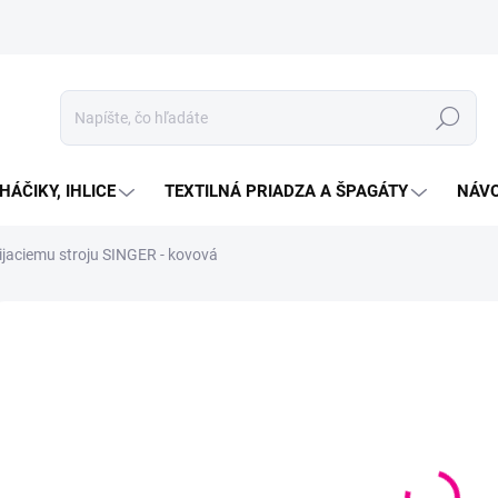
Hľadať
HÁČIKY, IHLICE
TEXTILNÁ PRIADZA A ŠPAGÁTY
NÁVO
šijaciemu stroju SINGER - kovová
Neohodnotené
Podrobnosti hodnotenia
€0
Jedno
VYP
cena:
MOŽN
DORU
Kovová