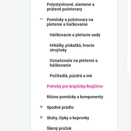
Polystyrénové, slamené a
prútené polotovary
Pomôcky a polotovary na
pletenie a háčkovanie
Háčkovacie a pletacie sady
Hrkálky, pískatká, hracie
strojčeky
Označovače na pletenie a
háčkovanie
Počítadlá, púzdrá a iné
Potreby pre krajčírky/krajčírov
Rôzne pomôcky a komponenty
Spodné prádlo
Stuhy, čipky a keprovky
Šikmý prúžok