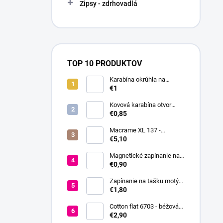
Zipsy - zdrhovadlá
TOP 10 PRODUKTOV
Karabína okrúhla na
kabelky / krúžok na kľúče
€1
Ø16 mm
Kovová karabína otvor
18mm
€0,85
Macrame XL 137 -
smotanová
€5,10
Magnetické zapínanie na
prišitie Ø18 mm
€0,90
Zapínanie na tašku motýľ
37x52 mm
€1,80
Cotton flat 6703 - béžová
svetlá
€2,90