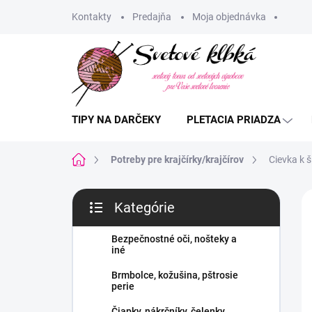
Prejsť
Kontakty
Predajňa
Moja objednávka
na
obsah
TIPY NA DARČEKY
PLETACIA PRIADZA
Domov
Potreby pre krajčírky/krajčírov
Cievka k 
B
Kategórie
o
Preskočiť
č
kategórie
n
Bezpečnostné oči, nošteky a
iné
ý
p
Brmbolce, kožušina, pštrosie
a
perie
n
Čiapky, nákrčníky, čelenky