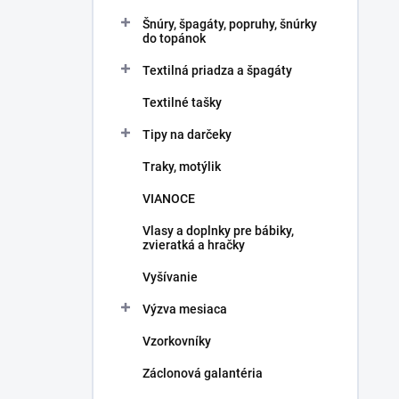
Šnúry, špagáty, popruhy, šnúrky
do topánok
Textilná priadza a špagáty
Textilné tašky
Tipy na darčeky
Traky, motýlik
VIANOCE
Vlasy a doplnky pre bábiky,
zvieratká a hračky
Vyšívanie
Výzva mesiaca
Vzorkovníky
Záclonová galantéria