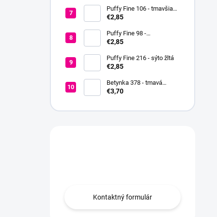
Puffy Fine 106 - tmavšia
červená
€2,85
Puffy Fine 98 -
fialovoružová
€2,85
Puffy Fine 216 - sýto žltá
€2,85
Betynka 378 - tmavá
medová
€3,70
Máte otázku?
Obráťte sa na nás.
Kontaktný formulár