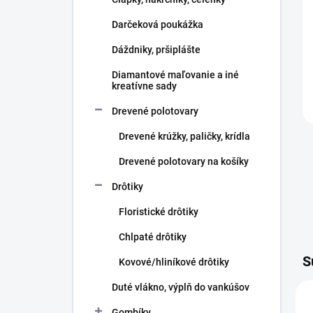
e
l
Darčeková poukážka
Dáždniky, pršiplášte
Diamantové maľovanie a iné
kreatívne sady
Drevené polotovary
Drevené krúžky, paličky, krídla
Drevené polotovary na košíky
Drôtiky
Floristické drôtiky
Chlpaté drôtiky
S
Kovové/hliníkové drôtiky
Duté vlákno, výplň do vankúšov
Gombíky