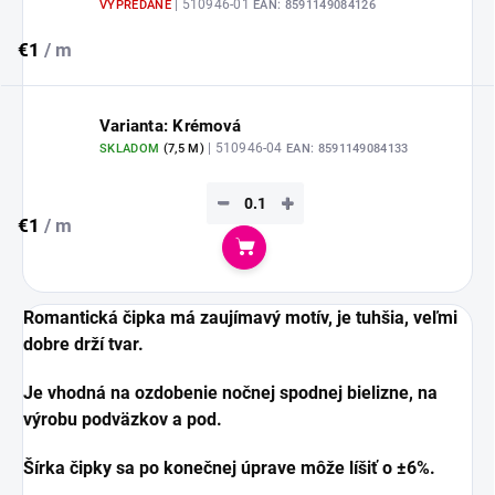
| 510946-01
VYPREDANÉ
EAN:
8591149084126
€1
/ m
Varianta: Krémová
| 510946-04
SKLADOM
(
7,5 M
)
EAN:
8591149084133
−
+
€1
/ m
Do košíka
Romantická čipka má zaujímavý motív, je tuhšia, veľmi
dobre drží tvar.
Je vhodná na ozdobenie nočnej spodnej bielizne, na
výrobu podväzkov a pod.
Šírka čipky sa po konečnej úprave môže líšiť o ±6%.