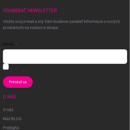
ODOBERAŤ NEWSLETTER
Vložte svoj e-mail a my Vám budeme zasielať informácie o nových
produktoch na našom e-shope.
EMAIL
Vložením e-mailu súhlasíte s
podmienkami ochrany osobných
údajov
Prihlásiť sa
O NÁS
O nás
Náš BLOG
Predajňa