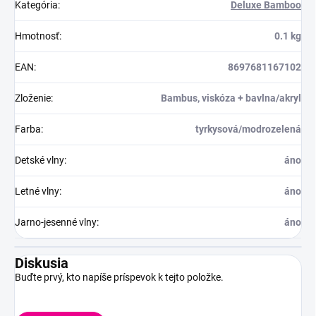
Kategória
:
Deluxe Bamboo
Hmotnosť
:
0.1 kg
EAN
:
8697681167102
Zloženie
:
Bambus, viskóza + bavlna/akryl
Farba
:
tyrkysová/modrozelená
Detské vlny
:
áno
Letné vlny
:
áno
Jarno-jesenné vlny
:
áno
Diskusia
Buďte prvý, kto napíše príspevok k tejto položke.