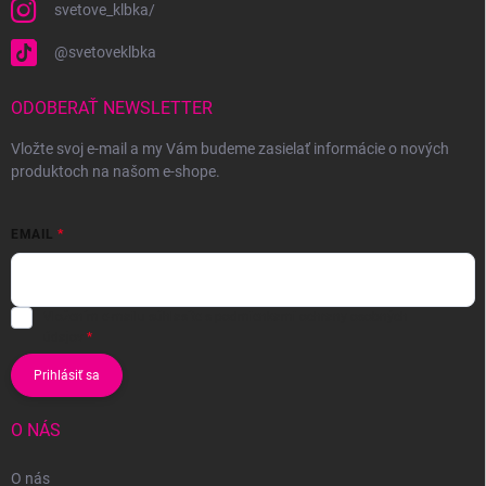
svetove_klbka/
@svetoveklbka
ODOBERAŤ NEWSLETTER
Vložte svoj e-mail a my Vám budeme zasielať informácie o nových
produktoch na našom e-shope.
EMAIL
Vložením e-mailu súhlasíte s
podmienkami ochrany osobných
údajov
Prihlásiť sa
O NÁS
O nás