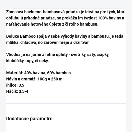
Zmesová bavlneno-bambusová priadza je ideálna pre tých, ktorí
obľubujú prírodné priadze, no prekáža im tvrdosť 100% bavlny a
naťahovanie hotového úpletu z čistého bambusu.
Deluxe Bamboo spája v sebe výhody bavlny a bambusu, je teda
mäkká, chladivá, no zároveň hreje a drží tvar.
Vhodná je na jarné a letné úplety - svetríky, šaty, čiapky,
klobúčiky, topy, či deky.
Materiál:
40% bavlna, 60% bambus
Návin a gramáž: 100g = 250 m
Ihlice: 3,5
Háčik: 3,5-4
Dodatočné parametre