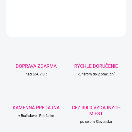
bambusu.
DETAILNÉ INFORMÁCIE
OPÝTAŤ SA
STRÁŽIŤ
DOPRAVA ZDARMA
RÝCHLE DORUČENIE
nad 55€ v SR
kuriérom do 2 prac. dní
KAMENNÁ PREDAJŇA
CEZ 3000 VÝDAJNÝCH
MIEST
v Bratislave - Petržalke
po celom Slovensku