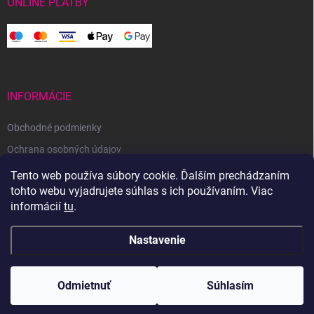
ONLINE PLATBY
INFORMÁCIE
Obchodné podmienky
Ochrana osobných údajov
Reklamačný poriadok
Tento web používa súbory cookie. Ďalším prechádzaním
tohto webu vyjadrujete súhlas s ich používaním. Viac
Odstúpenie od zmluvy
informácií
tu
.
Nastavenie
Copyright 2026
Svetoveklbka.sk
. Všetky práva vyhradené.
Odmietnuť
Súhlasím
Vytvoril Shoptet