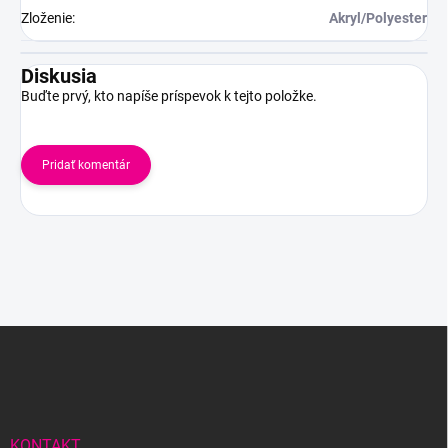
Zloženie
:
Akryl/Polyester
Diskusia
Buďte prvý, kto napíše príspevok k tejto položke.
Pridať komentár
Z
á
p
ä
t
i
KONTAKT