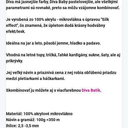
Diva má jasnejšie farby, Diva Baby pastelovejšie, ale všetkými
parametrami sú rovnaké, preto sa môžu vzájomne kombinovať.
Je vyrobená zo 100% akrylu - mikrovlákna s úpravou "Silk
effect", čo znamená, že úpletom dodá krásny hodvábny
efekt/lesk.
Ideálna na jar a leto, pôsobí jemne, hladko a padavo.
Vhodná na letné topy, tričká, ľahké kardigány, sukne, šaty, ale aj
prikrývky.
Jej veľký návin a priaznivá cena z nej robia obľúbenú priadzu
medzi pletiarkami a háčkarkami.
Skombinovať ju môžete aj s viacfarebnou
Diva Batik
.
Materiál: 100% akrylové mikrovlákno
Návin a gramáž: 100g =350 m
Ihlice: 2,5 -3,5 mm