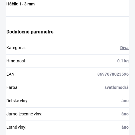
Háčik: 1- 3 mm
Dodatočné parametre
Kategória
:
Diva
Hmotnosť
:
0.1 kg
EAN
:
8697678023596
Farba
:
svetlomodrá
Detské vlny
:
áno
Jarno-jesenné vlny
:
áno
Letné vlny
:
áno