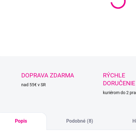
Mäkká
DETAI
O
DOPRAVA ZDARMA
RÝCHLE
DORUČENIE
nad 55€ v SR
kuriérom do 2 pra
Popis
Podobné (8)
H