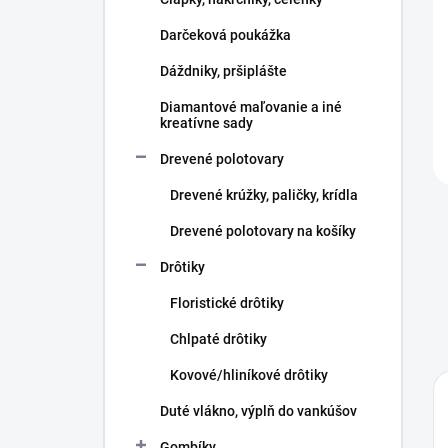
e
l
Darčeková poukážka
Dáždniky, pršiplášte
Diamantové maľovanie a iné
kreatívne sady
Drevené polotovary
Drevené krúžky, paličky, krídla
Drevené polotovary na košíky
Drôtiky
Floristické drôtiky
Chlpaté drôtiky
Kovové/hliníkové drôtiky
Duté vlákno, výplň do vankúšov
Gombíky