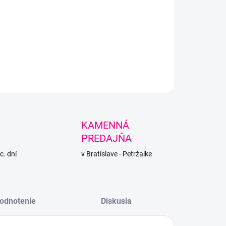
, huňatá priadza vhodná na zimné úplety a deky.
LNÉ INFORMÁCIE
PÝTAŤ SA
STRÁŽIŤ
KAMENNÁ
PREDAJŇA
c. dní
v Bratislave - Petržalke
odnotenie
Diskusia