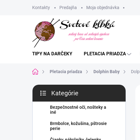
Prejsť
Kontakty
Predajňa
Moja objednávka
na
obsah
TIPY NA DARČEKY
PLETACIA PRIADZA
Domov
Pletacia priadza
Dolphin Baby
Dolp
B
Kategórie
o
Preskočiť
č
kategórie
n
Bezpečnostné oči, nošteky a
iné
ý
p
Brmbolce, kožušina, pštrosie
a
perie
n
Čiapky, nákrčníky, čelenky