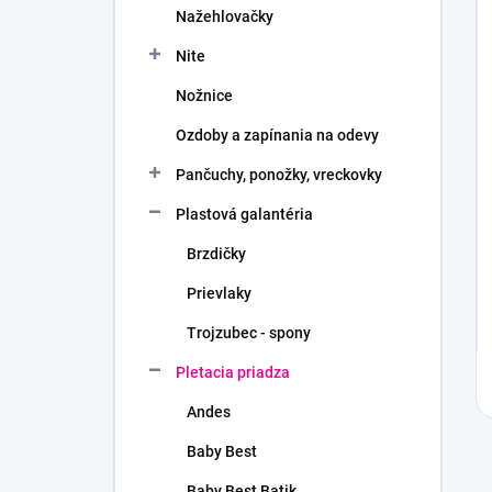
Nažehlovačky
Nite
Nožnice
Ozdoby a zapínania na odevy
Pančuchy, ponožky, vreckovky
Plastová galantéria
Brzdičky
Prievlaky
Trojzubec - spony
Pletacia priadza
Andes
Baby Best
Baby Best Batik