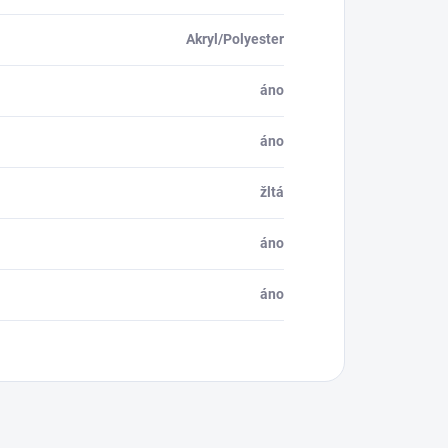
Akryl/Polyester
áno
áno
žltá
áno
áno