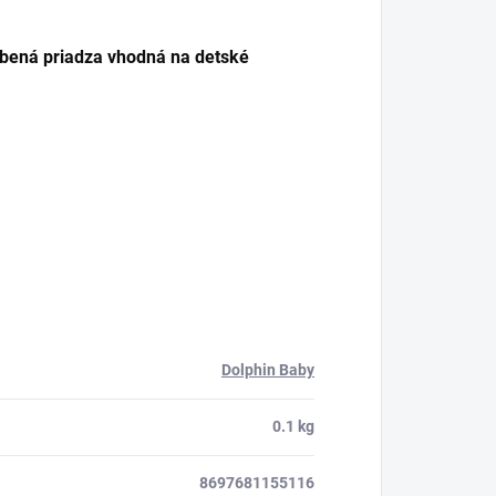
úbená priadza vhodná na detské
Dolphin Baby
0.1 kg
8697681155116