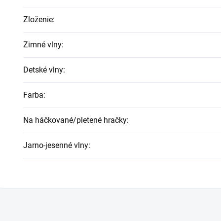
Zloženie
:
Zimné vlny
:
Detské vlny
:
Farba
:
Na háčkované/pletené hračky
:
Jarno-jesenné vlny
: