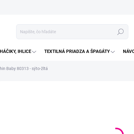
Hľadať
HÁČIKY, IHLICE
TEXTILNÁ PRIADZA A ŠPAGÁTY
NÁVO
hin Baby 80313 - sýto-žltá
Neohodnotené
Podrobnosti hodnotenia
ZNAČKA:
HIMALAYA
€3
Jedno
VYP
cena:
MOŽN
DORU