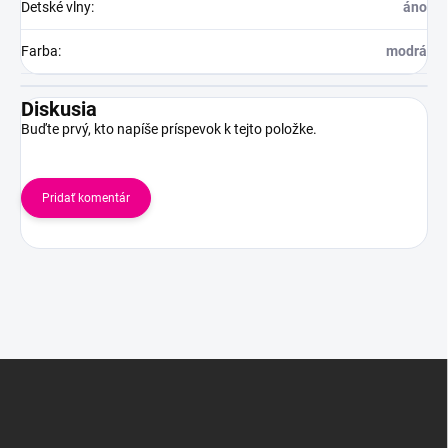
Detské vlny
:
áno
Farba
:
modrá
Diskusia
Buďte prvý, kto napíše príspevok k tejto položke.
Pridať komentár
Z
á
p
ä