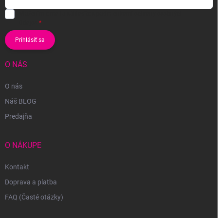
Vložením e-mailu súhlasíte s
podmienkami ochrany osobných
údajov
Prihlásiť sa
O NÁS
O nás
Náš BLOG
Predajňa
O NÁKUPE
Kontakt
Doprava a platba
FAQ (Časté otázky)