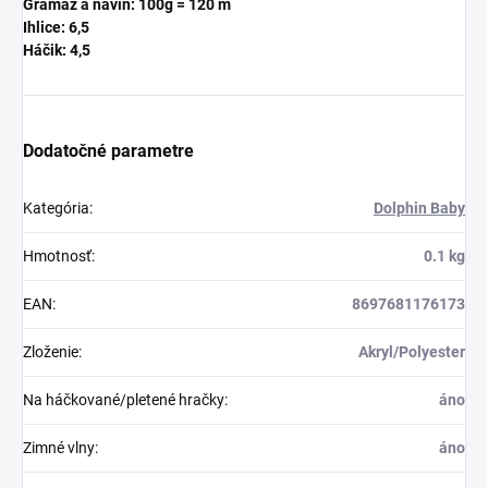
Gramáž a návin: 100g = 120 m
Ihlice: 6,5
Háčik: 4,5
Dodatočné parametre
Kategória
:
Dolphin Baby
Hmotnosť
:
0.1 kg
EAN
:
8697681176173
Zloženie
:
Akryl/Polyester
Na háčkované/pletené hračky
:
áno
Zimné vlny
:
áno