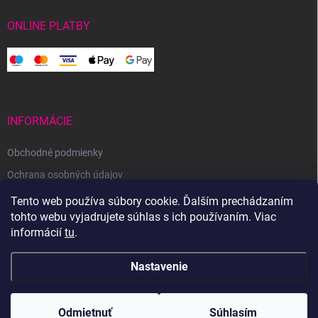
ONLINE PLATBY
INFORMÁCIE
Obchodné podmienky
Ochrana osobných údajov
Reklamačný poriadok
Tento web používa súbory cookie. Ďalším prechádzaním
tohto webu vyjadrujete súhlas s ich používaním. Viac
Odstúpenie od zmluvy
informácií
tu
.
Nastavenie
Copyright 2026
Svetoveklbka.sk
. Všetky práva vyhradené.
Odmietnuť
Súhlasím