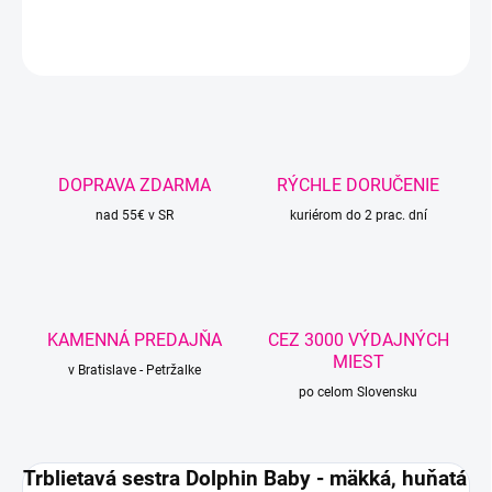
DETAILNÉ INFORMÁCIE
OPÝTAŤ SA
STRÁŽIŤ
DOPRAVA ZDARMA
RÝCHLE DORUČENIE
nad 55€ v SR
kuriérom do 2 prac. dní
KAMENNÁ PREDAJŇA
CEZ 3000 VÝDAJNÝCH
MIEST
v Bratislave - Petržalke
po celom Slovensku
Trblietavá sestra Dolphin Baby - mäkká, huňatá