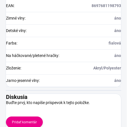
EAN
:
8697681198793
Zimné vlny
:
áno
Detské vlny
:
áno
Farba
:
fialová
Na háčkované/pletené hračky
:
áno
Zloženie
:
Akryl/Polyester
Jarno-jesenné vlny
:
áno
Diskusia
Buďte prvý, kto napíše príspevok k tejto položke.
Pridať komentár