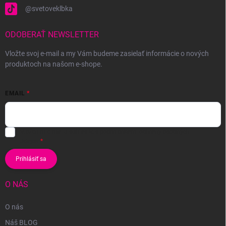
@svetoveklbka
ODOBERAŤ NEWSLETTER
Vložte svoj e-mail a my Vám budeme zasielať informácie o nových
produktoch na našom e-shope.
EMAIL
Vložením e-mailu súhlasíte s
podmienkami ochrany osobných
údajov
Prihlásiť sa
O NÁS
O nás
Náš BLOG