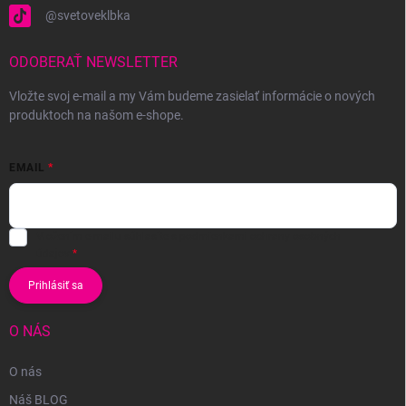
@svetoveklbka
ODOBERAŤ NEWSLETTER
Vložte svoj e-mail a my Vám budeme zasielať informácie o nových
produktoch na našom e-shope.
EMAIL
Vložením e-mailu súhlasíte s
podmienkami ochrany osobných
údajov
Prihlásiť sa
O NÁS
O nás
Náš BLOG