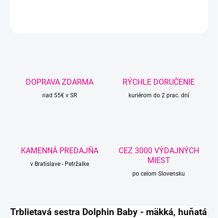
DETAILNÉ INFORMÁCIE
OPÝTAŤ SA
STRÁŽIŤ
DOPRAVA ZDARMA
RÝCHLE DORUČENIE
nad 55€ v SR
kuriérom do 2 prac. dní
KAMENNÁ PREDAJŇA
CEZ 3000 VÝDAJNÝCH
MIEST
v Bratislave - Petržalke
po celom Slovensku
Trblietavá sestra Dolphin Baby - mäkká, huňatá