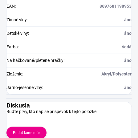
EAN
:
8697681198953
Zimné vlny
:
áno
Detské vlny
:
áno
Farba
:
šedá
Na háčkované/pletené hračky
:
áno
Zloženie
:
Akryl/Polyester
Jarno-jesenné vlny
:
áno
Diskusia
Buďte prvý, kto napíše príspevok k tejto položke.
Pridať komentár