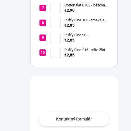
Cotton flat 6703 - béžová
svetlá
€2,90
Puffy Fine 106 - tmavšia
červená
€2,85
Puffy Fine 98 -
fialovoružová
€2,85
Puffy Fine 216 - sýto žltá
€2,85
Máte otázku?
Obráťte sa na nás.
Kontaktný formulár