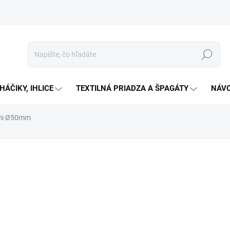
Hľadať
HÁČIKY, IHLICE
TEXTILNÁ PRIADZA A ŠPAGÁTY
NÁVO
rami Ø50mm
Neohodnotené
Podrobnosti hodnotenia
€0
Jedno
Zv
cena:
Dreven