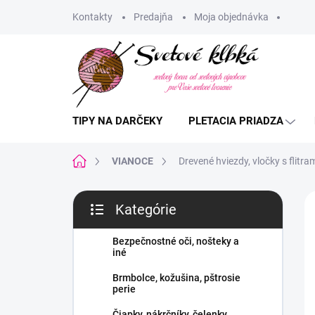
Prejsť
Kontakty
Predajňa
Moja objednávka
na
obsah
TIPY NA DARČEKY
PLETACIA PRIADZA
Domov
VIANOCE
Drevené hviezdy, vločky s flit
B
Kategórie
o
Preskočiť
č
kategórie
n
Bezpečnostné oči, nošteky a
iné
ý
p
Brmbolce, kožušina, pštrosie
a
perie
n
Čiapky, nákrčníky, čelenky