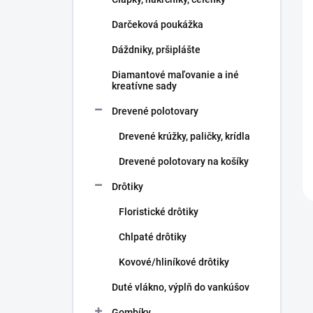
e
l
Darčeková poukážka
Dáždniky, pršiplášte
Diamantové maľovanie a iné
kreatívne sady
Drevené polotovary
Drevené krúžky, paličky, krídla
Drevené polotovary na košíky
Drôtiky
Floristické drôtiky
Chlpaté drôtiky
Kovové/hliníkové drôtiky
Duté vlákno, výplň do vankúšov
Gombíky