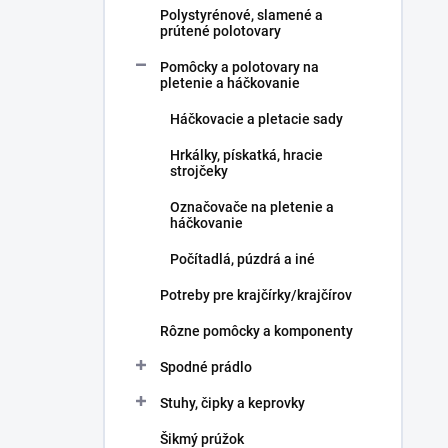
Polystyrénové, slamené a
prútené polotovary
Pomôcky a polotovary na
pletenie a háčkovanie
Háčkovacie a pletacie sady
Hrkálky, pískatká, hracie
strojčeky
Označovače na pletenie a
háčkovanie
Počítadlá, púzdrá a iné
Potreby pre krajčírky/krajčírov
Rôzne pomôcky a komponenty
Spodné prádlo
Stuhy, čipky a keprovky
Šikmý prúžok