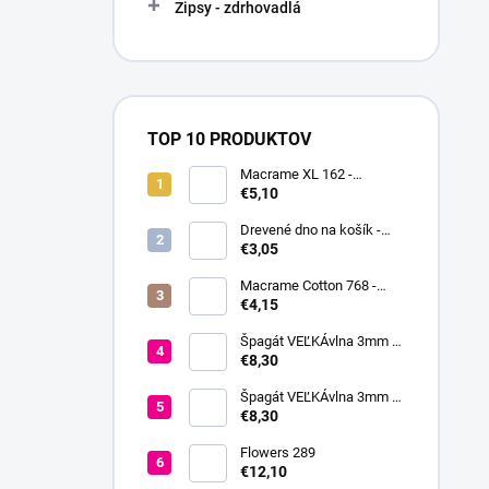
Zipsy - zdrhovadlá
TOP 10 PRODUKTOV
Macrame XL 162 -
tmavomodrá
€5,10
Drevené dno na košík -
Kruh
€3,05
Macrame Cotton 768 -
režná tmavá
€4,15
Špagát VEĽKÁvlna 3mm -
Čajová ruža
€8,30
Špagát VEĽKÁvlna 3mm -
Kapučíno
€8,30
Flowers 289
€12,10