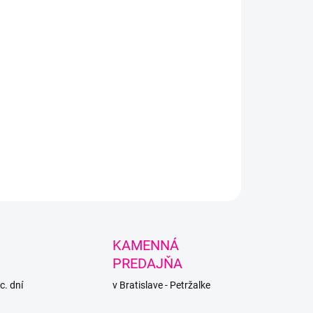
LNÉ INFORMÁCIE
PÝTAŤ SA
STRÁŽIŤ
KAMENNÁ
PREDAJŇA
c. dní
v Bratislave - Petržalke