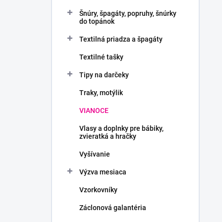
Šnúry, špagáty, popruhy, šnúrky
do topánok
Textilná priadza a špagáty
Textilné tašky
Tipy na darčeky
Traky, motýlik
VIANOCE
Vlasy a doplnky pre bábiky,
zvieratká a hračky
Vyšívanie
Výzva mesiaca
Vzorkovníky
Záclonová galantéria