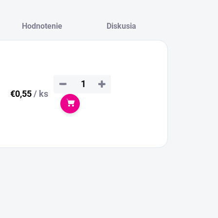
Hodnotenie
Diskusia
−
+
€0,55
/ ks
Do košíka