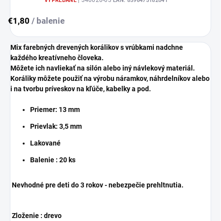
| 340020-03
VYPREDANÉ
EAN:
8596475182041
€1,80
/ balenie
Mix farebných drevených korálikov s vrúbkami
nadchne
každého kreatívneho človeka.
Môžete ich navliekať na silón alebo iný návlekový materiál.
Koráliky môžete použiť na výrobu náramkov, náhrdelníkov alebo
i na tvorbu príveskov na kľúče, kabelky a pod.
Priemer: 13 mm
Prievlak: 3,5 mm
Lakované
Balenie : 20 ks
Nevhodné pre deti do 3 rokov - nebezpečie prehltnutia.
Zloženie : drevo