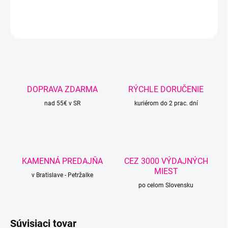
DETAILNÉ INFORMÁCIE
OPÝTAŤ SA
STRÁŽIŤ
DOPRAVA ZDARMA
RÝCHLE DORUČENIE
nad 55€ v SR
kuriérom do 2 prac. dní
KAMENNÁ PREDAJŇA
CEZ 3000 VÝDAJNÝCH
MIEST
v Bratislave - Petržalke
po celom Slovensku
Súvisiaci tovar