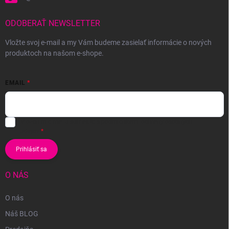
ODOBERAŤ NEWSLETTER
Vložte svoj e-mail a my Vám budeme zasielať informácie o nových
produktoch na našom e-shope.
EMAIL
Vložením e-mailu súhlasíte s
podmienkami ochrany osobných
údajov
Prihlásiť sa
O NÁS
O nás
Náš BLOG