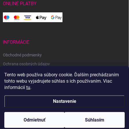
ONLINE PLATBY
INFORMÁCIE
Obchodné podmienky
Ochrana osobných údajov
Reklamačný poriadok
Tento web používa súbory cookie. Ďalším prechádzaním
tohto webu vyjadrujete súhlas s ich používaním. Viac
Odstúpenie od zmluvy
informácií
tu
.
Nastavenie
Copyright 2026
Svetoveklbka.sk
. Všetky práva vyhradené.
Odmietnuť
Súhlasím
Vytvoril Shoptet