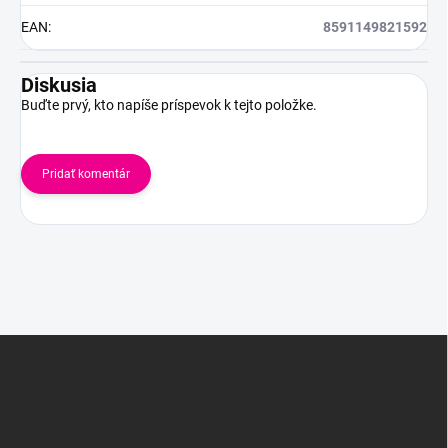
EAN
:
8591149821592
Diskusia
Buďte prvý, kto napíše príspevok k tejto položke.
Pridať komentár
Z
á
p
ä
t