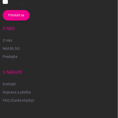
Vložením e-mailu súhlasíte s
podmienkami ochrany osobných
údajov
Prihlásiť sa
O NÁS
O nás
Náš BLOG
Predajňa
O NÁKUPE
Kontakt
Doprava a platba
FAQ (Časté otázky)