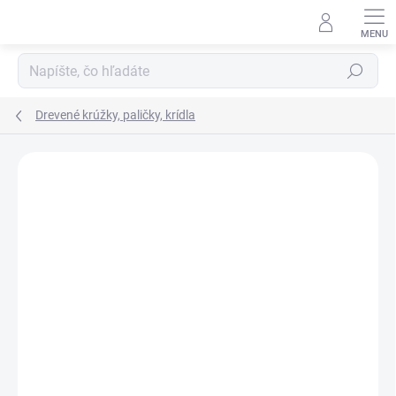
Prejsť
na
obsah
Hľadať
Drevené krúžky, paličky, krídla
Podrobnosti hodnotenia
Neohodnotené