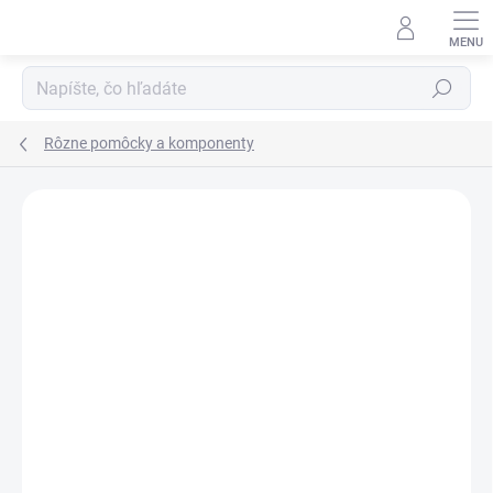
Prejsť
na
obsah
Hľadať
Rôzne pomôcky a komponenty
Podrobnosti hodnotenia
Neohodnotené