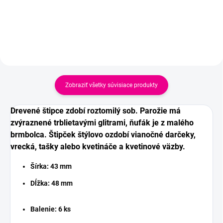
Zobraziť všetky súvisiace produkty
Drevené štipce zdobí roztomilý sob. Parožie má
zvýraznené trblietavými glitrami, ňufák je z malého
brmbolca. Štipček štýlovo ozdobí vianočné darčeky,
vrecká, tašky alebo kvetináče a kvetinové väzby.
Šírka:
43 mm
Dĺžka:
48 mm
Balenie: 6 ks