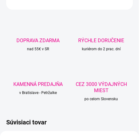
OPÝTAŤ SA
STRÁŽIŤ
DOPRAVA ZDARMA
RÝCHLE DORUČENIE
nad 55€ v SR
kuriérom do 2 prac. dní
KAMENNÁ PREDAJŇA
CEZ 3000 VÝDAJNÝCH
MIEST
v Bratislave - Petržalke
po celom Slovensku
Súvisiaci tovar