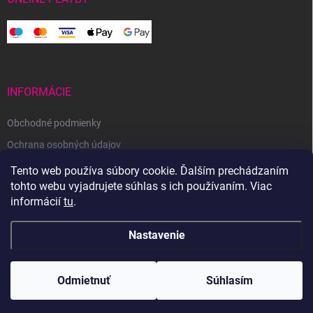
INFORMÁCIE
Obchodné podmienky
Ochrana osobných údajov
Reklamačný poriadok
Tento web používa súbory cookie. Ďalším prechádzaním
tohto webu vyjadrujete súhlas s ich používaním. Viac
Odstúpenie od zmluvy
informácií
tu
.
Nastavenie
Copyright 2026
Svetoveklbka.sk
. Všetky práva vyhradené.
Odmietnuť
Súhlasím
Vytvoril Shoptet