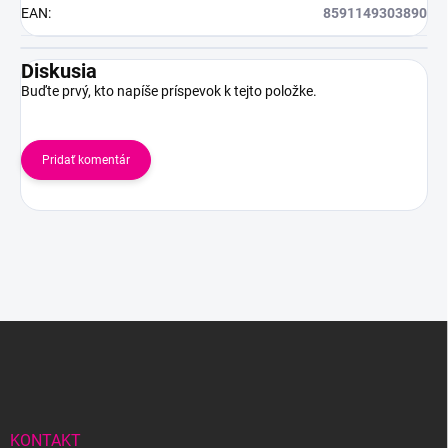
EAN
:
8591149303890
Diskusia
Buďte prvý, kto napíše príspevok k tejto položke.
Pridať komentár
Z
á
p
ä
t
i
KONTAKT