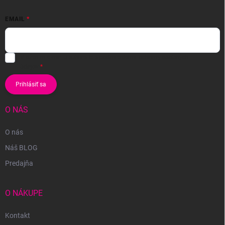
EMAIL
Vložením e-mailu súhlasíte s
podmienkami ochrany osobných
údajov
Prihlásiť sa
O NÁS
O nás
Náš BLOG
Predajňa
O NÁKUPE
Kontakt