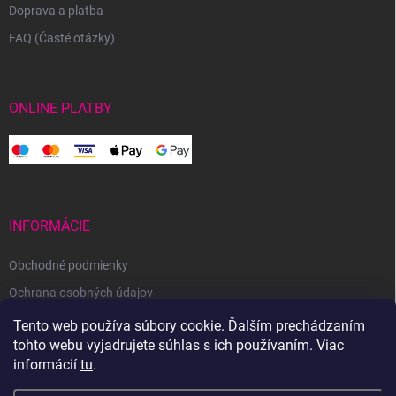
Doprava a platba
FAQ (Časté otázky)
ONLINE PLATBY
INFORMÁCIE
Obchodné podmienky
Ochrana osobných údajov
Reklamačný poriadok
Tento web používa súbory cookie. Ďalším prechádzaním
tohto webu vyjadrujete súhlas s ich používaním. Viac
Odstúpenie od zmluvy
informácií
tu
.