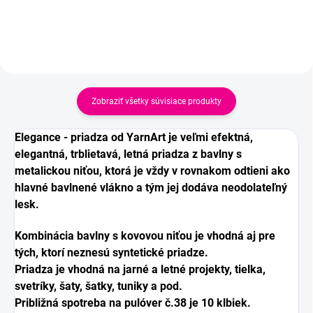
Zobraziť všetky súvisiace produkty
Elegance - priadza od YarnArt je veľmi efektná,
elegantná, trblietavá, letná priadza z bavlny s
metalickou niťou, ktorá je vždy v rovnakom odtieni ako
hlavné bavlnené vlákno a tým jej dodáva neodolateľný
lesk.
Kombinácia bavlny s kovovou niťou je vhodná aj pre
tých, ktorí neznesú syntetické priadze.
Priadza je vhodná na jarné a letné projekty, tielka,
svetríky, šaty, šatky, tuniky a pod.
Približná spotreba na pulóver č.38 je 10 klbiek.