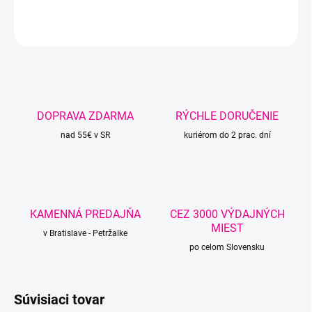
DETAILNÉ INFORMÁCIE
OPÝTAŤ SA
STRÁŽIŤ
DOPRAVA ZDARMA
RÝCHLE DORUČENIE
nad 55€ v SR
kuriérom do 2 prac. dní
KAMENNÁ PREDAJŇA
CEZ 3000 VÝDAJNÝCH
MIEST
v Bratislave - Petržalke
po celom Slovensku
Súvisiaci tovar