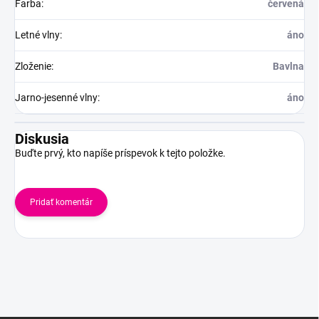
Farba
:
červená
Letné vlny
:
áno
Zloženie
:
Bavlna
Jarno-jesenné vlny
:
áno
Diskusia
Buďte prvý, kto napíše príspevok k tejto položke.
Pridať komentár