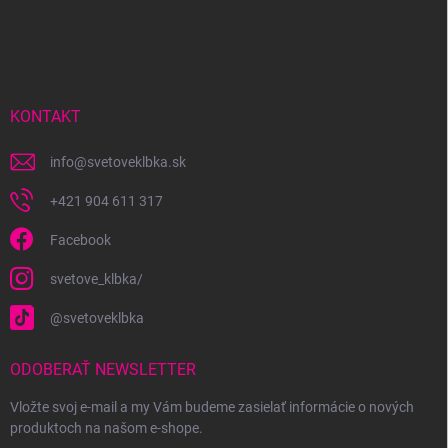
Z
á
p
ä
t
i
KONTAKT
e
info
@
svetoveklbka.sk
+421 904 611 317
Facebook
svetove_klbka/
@svetoveklbka
ODOBERAŤ NEWSLETTER
Vložte svoj e-mail a my Vám budeme zasielať informácie o nových
produktoch na našom e-shope.