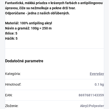
Fantastická, mäkká priadza v krásnych farbách s antipilingovou
úpravou, čiže sa nežmolkuje a pekne drží tvar.
Odporúčame - jedna z našich obľúbených.
Materiál: 100% antipiling akryl
Návin a gramáž: 100g = 250 m
Ihlice: 5
Háčik: 5
Dodatočné parametre
Kategória
:
Everyday
Hmotnosť
:
0.1 kg
EAN
:
8697681143359
Zloženie
:
Akryl/Polyester