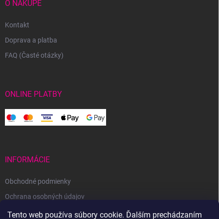
O NÁKUPE
Kontakt
Doprava a platba
FAQ (Časté otázky)
ONLINE PLATBY
INFORMÁCIE
Obchodné podmienky
Ochrana osobných údajov
Reklamačný poriadok
Tento web používa súbory cookie. Ďalším prechádzaním