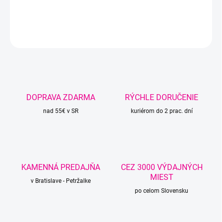
DETAILNÉ INFORMÁCIE
OPÝTAŤ SA
STRÁŽIŤ
DOPRAVA ZDARMA
RÝCHLE DORUČENIE
nad 55€ v SR
kuriérom do 2 prac. dní
KAMENNÁ PREDAJŇA
CEZ 3000 VÝDAJNÝCH
MIEST
v Bratislave - Petržalke
po celom Slovensku