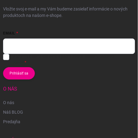
Vložte svoj e-mail a my Vám budeme zasielať informácie o nových
produktoch na našom e-shope.
EMAIL
Vložením e-mailu súhlasíte s
podmienkami ochrany osobných
údajov
Prihlásiť sa
O NÁS
O nás
Náš BLOG
Predajňa