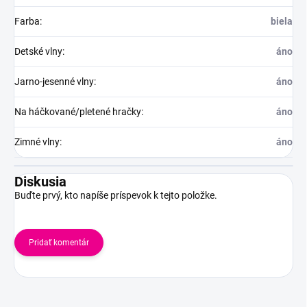
Farba
:
biela
Detské vlny
:
áno
Jarno-jesenné vlny
:
áno
Na háčkované/pletené hračky
:
áno
Zimné vlny
:
áno
Diskusia
Buďte prvý, kto napíše príspevok k tejto položke.
Pridať komentár