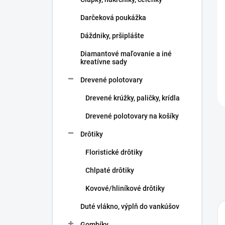
e
l
Darčeková poukážka
Dáždniky, pršiplášte
Diamantové maľovanie a iné
kreatívne sady
Drevené polotovary
Drevené krúžky, paličky, krídla
Drevené polotovary na košíky
Drôtiky
Floristické drôtiky
Chlpaté drôtiky
Kovové/hliníkové drôtiky
Duté vlákno, výplň do vankúšov
Gombíky