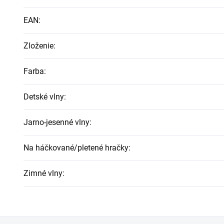
EAN
:
Zloženie
:
Farba
:
Detské vlny
:
Jarno-jesenné vlny
:
Na háčkované/pletené hračky
:
Zimné vlny
: