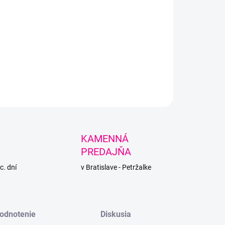
+
Pridať do košíka
lingová, nežmolkujúca priadza od Himalaya s veľkým
om a priaznivou cenou.
LNÉ INFORMÁCIE
PÝTAŤ SA
STRÁŽIŤ
KAMENNÁ
PREDAJŇA
c. dní
v Bratislave - Petržalke
odnotenie
Diskusia