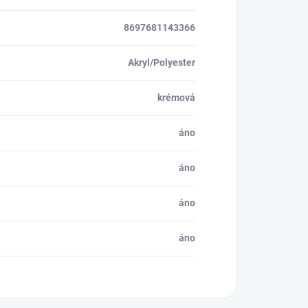
8697681143366
Akryl/Polyester
krémová
áno
áno
áno
áno