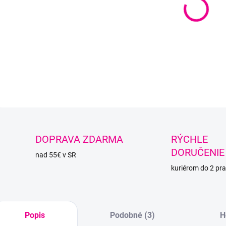
−
Antipi
návin
DETAI
O
DOPRAVA ZDARMA
RÝCHLE
DORUČENIE
nad 55€ v SR
kuriérom do 2 pra
Popis
Podobné (3)
H