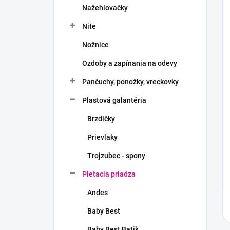
Nažehlovačky
Nite
Nožnice
Ozdoby a zapínania na odevy
Pančuchy, ponožky, vreckovky
Plastová galantéria
Brzdičky
Prievlaky
Trojzubec - spony
Pletacia priadza
Andes
Baby Best
Baby Best Batik