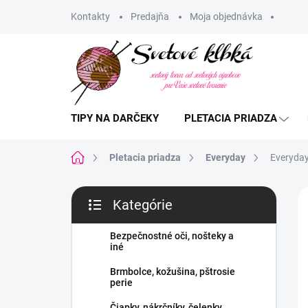
Prejsť
Kontakty
Predajňa
Moja objednávka
na
obsah
TIPY NA DARČEKY
PLETACIA PRIADZA
Domov
Pletacia priadza
Everyday
Everyday
B
Kategórie
o
Preskočiť
č
kategórie
n
Bezpečnostné oči, nošteky a
iné
ý
p
Brmbolce, kožušina, pštrosie
a
perie
n
Čiapky, nákrčníky, čelenky