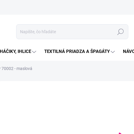
Hľadať
HÁČIKY, IHLICE
TEXTILNÁ PRIADZA A ŠPAGÁTY
NÁVO
 70002 - maslová
Neohodnotené
Podrobnosti hodnotenia
ZNAČKA:
HIMALAYA
€2
Jedno
SKL
cena:
MOŽN
DORU